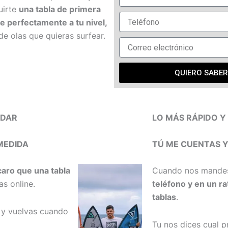
uirte
una tabla de primera
e perfectamente a tu nivel,
de olas que quieras surfear.
QUIERO SABER
NDAR
LO MÁS RÁPIDO Y 
MEDIDA
TÚ ME CUENTAS Y
caro que una tabla
Cuando nos mandes 
s online.
teléfono y en un r
tablas
.
 y vuelvas cuando
Tu nos dices cual p