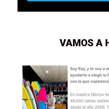
VAMOS A 
Soy Ray, y te voy a
ayudarte a elegir la
con la que explotará
En nuestra fábrica 
48.000 tablas (están
desde el año 2006. T