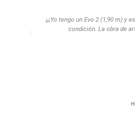
Compramos 2 tablas en la tienda 
alquier
conocimientos son magníficos 
H