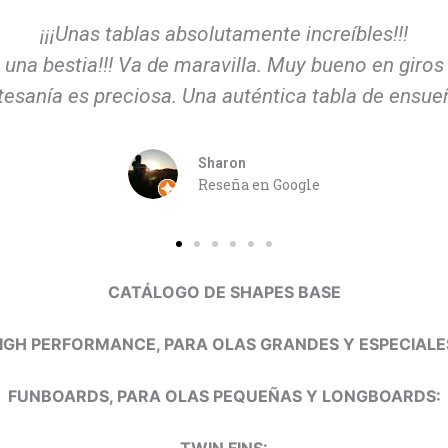
de surf Glassing Monkey. Un gran saludo a Ray, fu
y te recomiendo encarecidamente que hables con 
(Traducido del Inglés)
Mr. G
Reseña en Google
CATÁLOGO DE SHAPES BASE
IGH PERFORMANCE, PARA OLAS GRANDES Y ESPECIALE
FUNBOARDS, PARA OLAS PEQUEÑAS Y LONGBOARDS:
TWIN FINS: