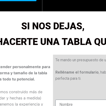
SI NOS DEJAS,
HACERTE UNA TABLA Q
Te mando un presupuesto de u
 atender personalmente para
Relléname el formulario
, ha
 forma y tamaño de la tabla
perfecta para ti.
s todo tu potencial.
hemos construido más de
dar y hechas a medida)
enemos la experiencia y