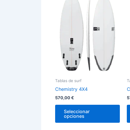
tien
múlt
vari
Las
opci
se
pue
elegi
en
la
Tablas de surf
T
pági
Chemistry 4X4
C
de
prod
570,00
€
5
Seleccionar
opciones