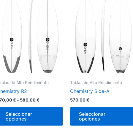
precios:
desde
e
tiene
570,00 €
iples
múltiples
hasta
antes.
variantes.
580,00 €
Las
ones
opciones
se
den
pueden
r
elegir
en
la
ablas de Alto Rendimiento
Tablas de Alto Rendimiento
na
página
hemistry R2
Chemistry Side-A
de
ucto
producto
70,00
€
-
580,00
€
570,00
€
Seleccionar
Seleccionar
opciones
opciones