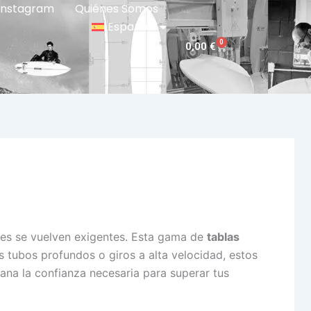
Instagram
Quiénes Somos
Español
0
Carrito
0,00
€
nes se vuelven exigentes. Esta gama de
tablas
 tubos profundos o giros a alta velocidad, estos
ana la confianza necesaria para superar tus