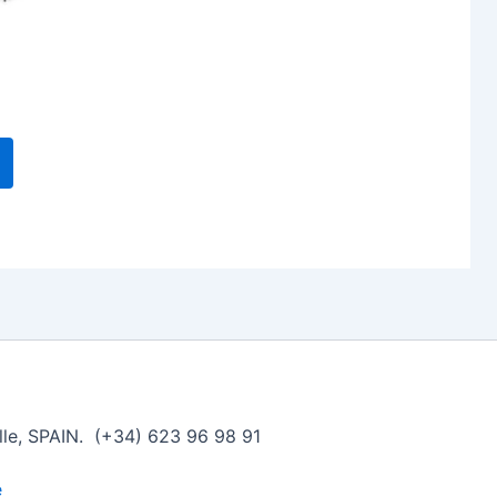
producto
ille, SPAIN. (+34) 623 96 98 91
e