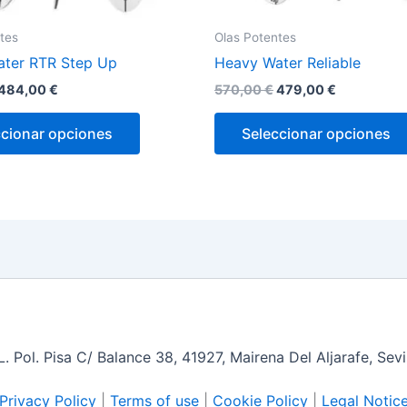
producto
tes
Olas Potentes
ter RTR Step Up
Heavy Water Reliable
484,00
€
570,00
€
479,00
€
ccionar opciones
Seleccionar opciones
 Pol. Pisa C/ Balance 38, 41927, Mairena Del Aljarafe, Sev
Privacy Policy
|
Terms of use
|
Cookie Policy
|
Legal Notic