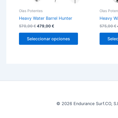
producto
Olas Potentes
Olas Poten
Heavy Water Barrel Hunter
Heavy Wa
570,00
€
479,00
€
575,00
€
Seleccionar opciones
Sele
© 2026 Endurance Surf.CO, S.L.