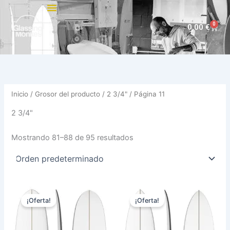
Ir
al
0
Carri
0,00
€
contenido
Inicio
/ Grosor del producto /
2 3/4"
/ Página 11
2 3/4"
Mostrando 81–88 de 95 resultados
El
El
El
El
Este
Est
precio
precio
precio
precio
¡Oferta!
¡Oferta!
producto
pro
original
actual
original
actual
era:
es:
tiene
era:
es:
tie
630,00 €.
529,00 €.
630,00 €.
529,00 €.
múltiples
múl