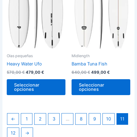
variantes.
var
Las
La
opciones
op
se
se
pueden
pu
elegir
ele
en
en
la
la
Olas pequeñas
Midlength
página
pág
Heavy Water Ufo
Bamba Tuna Fish
de
de
570,00
€
479,00
€
640,00
€
499,00
€
producto
pro
Seleccionar
Seleccionar
opciones
opciones
←
1
2
3
…
8
9
10
11
12
→