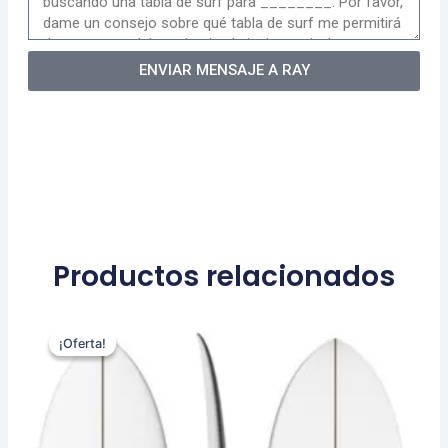
ENVIAR MENSAJE A RAY
Productos relacionados
El
El
Este
precio
precio
¡Oferta!
¡Oferta!
producto
original
actual
tiene
era:
es:
múltiples
570,00 €.
479,00 €.
variantes.
Las