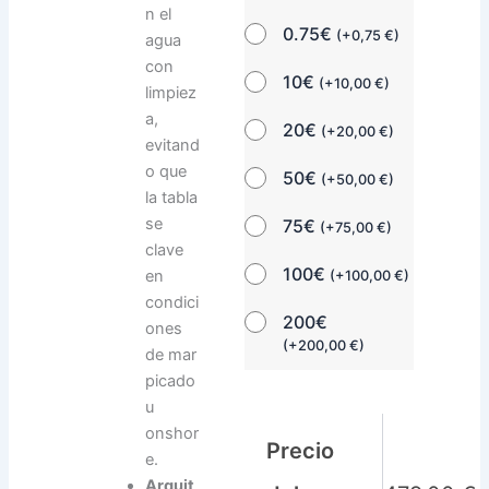
n el
0.75€
(
+
0,75
€
)
agua
con
10€
(
+
10,00
€
)
limpiez
a,
20€
(
+
20,00
€
)
evitand
o que
50€
(
+
50,00
€
)
la tabla
se
75€
(
+
75,00
€
)
clave
100€
en
(
+
100,00
€
)
condici
200€
ones
(
+
200,00
€
)
de mar
picado
u
onshor
Precio
e.
Arquit