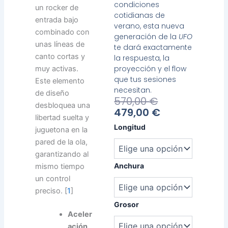
condiciones
un rocker de
cotidianas de
entrada bajo
verano, esta nueva
combinado con
generación de la
UFO
unas líneas de
te dará exactamente
canto cortas y
la respuesta, la
proyección y el flow
muy activas.
que tus sesiones
Este elemento
necesitan.
de diseño
El
El
570,00
€
desbloquea una
Precio
Precio
479,00
€
libertad suelta y
Actual
Original
Heavy
Longitud
juguetona en la
Es:
Era:
Water
pared de la ola,
479,00 €.
570,00 €.
Ufo
garantizando al
cantidad
Anchura
mismo tiempo
un control
preciso. [
1
]
Grosor
Aceler
ación