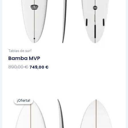
Tablas de surf
Bamba MVP
890,00
€
749,00
€
Seleccionar Opciones
El
El
Este
precio
precio
¡Oferta!
¡Oferta!
producto
original
actual
tiene
era:
es:
múltiples
660,00 €.
529,00 €.
variantes.