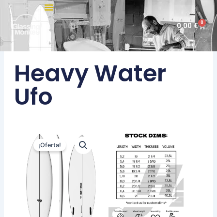
Ir
al
0
Carri
0,00
€
contenido
Heavy Water
Ufo
¡Oferta!