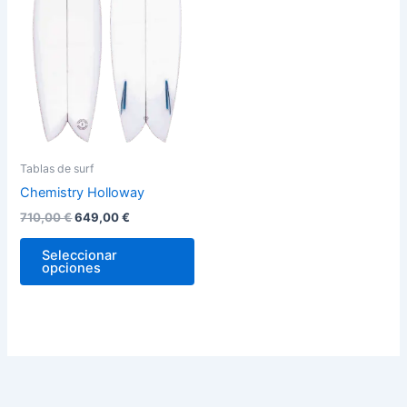
variantes.
Las
opciones
se
pueden
elegir
en
la
Tablas de surf
página
Chemistry Holloway
de
710,00
€
649,00
€
producto
Seleccionar
opciones