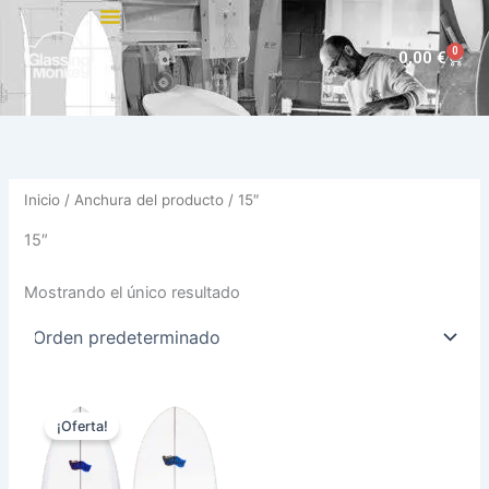
Ir
al
0
Carri
0,00
€
contenido
Inicio
/ Anchura del producto / 15″
15″
Mostrando el único resultado
El
El
Este
precio
precio
¡Oferta!
producto
original
actual
era:
es:
tiene
710,00 €.
649,00 €.
múltiples