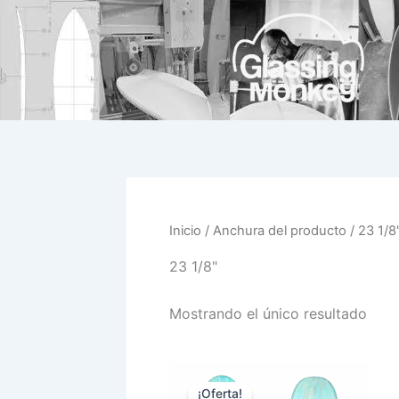
Ir
al
contenido
Inicio
/ Anchura del producto / 23 1/8
23 1/8"
Mostrando el único resultado
El
El
Este
precio
precio
¡Oferta!
prod