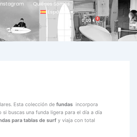
Instagram
Quiénes Somos
Español
0
Carrito
0,00
€
lares. Esta colección de
fundas
incorpora
 si buscas una funda ligera para el día a día
ndas para tablas de surf
y viaja con total