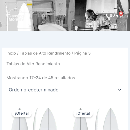
Ir
al
0
Carri
0,00
€
contenido
Inicio
/
Tablas de Alto Rendimiento
/ Página 3
Tablas de Alto Rendimiento
Mostrando 17–24 de 45 resultados
El
El
El
El
Este
Est
precio
precio
precio
precio
¡Oferta!
¡Oferta!
producto
pro
original
actual
original
actual
era:
es:
tiene
era:
es:
tie
630,00 €.
569,00 €.
630,00 €.
569,00 €.
múltiples
múl