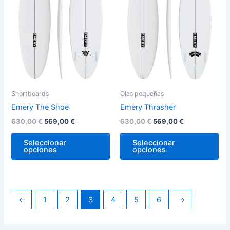
variantes.
var
Las
La
opciones
op
se
se
pueden
pu
elegir
ele
en
en
la
la
Shortboards
Olas pequeñas
página
pág
Emery The Shoe
Emery Thrasher
de
de
630,00
€
569,00
€
630,00
€
569,00
€
producto
pro
Seleccionar
Seleccionar
opciones
opciones
←
1
2
3
4
5
6
→