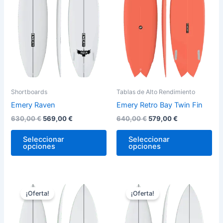
variantes.
var
Las
La
opciones
op
se
se
pueden
pu
elegir
ele
en
en
la
la
Shortboards
Tablas de Alto Rendimiento
página
pág
Emery Raven
Emery Retro Bay Twin Fin
de
de
630,00
€
569,00
€
640,00
€
579,00
€
producto
pro
Seleccionar
Seleccionar
opciones
opciones
El
El
El
El
Este
Est
precio
precio
precio
precio
¡Oferta!
¡Oferta!
producto
pro
original
actual
original
actual
era:
es:
tiene
era:
es:
tie
630,00 €.
569,00 €.
630,00 €.
569,00 €.
múltiples
múl