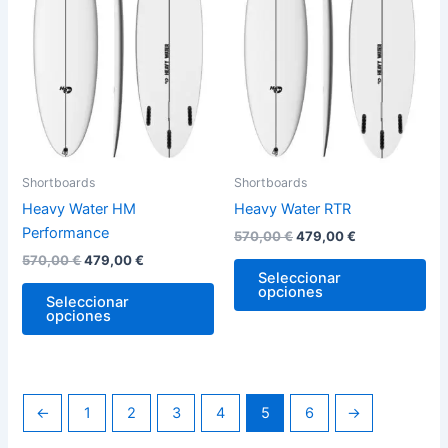
variantes.
var
Las
La
opciones
op
se
se
pueden
pu
elegir
ele
en
en
la
la
Shortboards
Shortboards
página
pág
Heavy Water HM
Heavy Water RTR
de
de
Performance
570,00
€
479,00
€
producto
pro
570,00
€
479,00
€
Seleccionar
opciones
Seleccionar
opciones
←
1
2
3
4
5
6
→