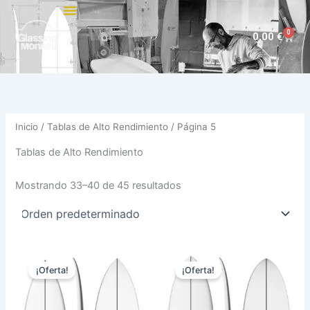
Ir
al
0
Carri
0,00
€
contenido
Inicio
/
Tablas de Alto Rendimiento
/ Página 5
Tablas de Alto Rendimiento
Mostrando 33–40 de 45 resultados
El
El
El
El
Este
Est
precio
precio
precio
precio
¡Oferta!
¡Oferta!
producto
pro
original
actual
original
actual
era:
es:
tiene
era:
es:
tie
570,00 €.
479,00 €.
570,00 €.
479,00 €.
múltiples
múl