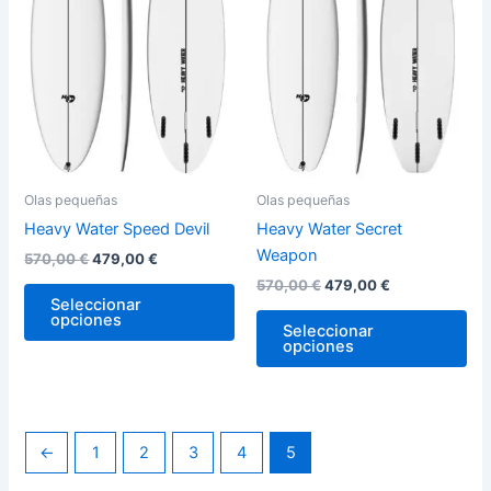
variantes.
var
Las
La
opciones
op
se
se
pueden
pu
elegir
ele
en
en
la
la
Olas pequeñas
Olas pequeñas
página
pág
Heavy Water Speed Devil
Heavy Water Secret
de
de
Weapon
570,00
€
479,00
€
producto
pro
570,00
€
479,00
€
Seleccionar
opciones
Seleccionar
opciones
←
1
2
3
4
5