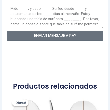
ENVIAR MENSAJE A RAY
Productos relacionados
El
El
Este
precio
precio
¡Oferta!
¡Oferta!
producto
original
actual
tiene