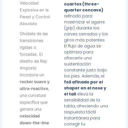
Velocidad
cuartos (three-
quarter concave)
Explosiva en la
refinado para
Pared y Control
maximizar el agarre
Absoluto
(
grip
) durante los
Olvídate de las
carves
cerrados y los
giros más potentes.
transiciones
El flujo de agua se
rígidas o
optimiza para
forzadas. El
ofrecerte una
diseño de Ray
sustentación
Angosto
constante justo bajo
incorpora un
los pies. Además, el
rocker suave y
foil afinado por el
shaper en el nose y
ultra-reactivo
,
el tail
eleva la
una curvatura
sensibilidad de la
específica que
tabla, ofreciendo una
genera una
respuesta táctil
velocidad
instantánea para
down-the-line
corregir tu