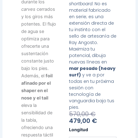
durante los
shortboard
. No es
carves
cerrados
material fabricado
en serie; es una
y los giros más
extensión directa de
potentes. El flujo
tu instinto con el
de agua se
sello de artesanía de
optimiza para
Ray Angosto.
ofrecerte una
Maximiza tu
sustentación
potencial, dibuja
constante justo
nuevas líneas en
mar pesado (heavy
bajo los pies.
surf)
y ve a por
Además, el
foil
todas en tu próxima
afinado por el
sesión con
shaper en el
tecnología de
nose y el tail
vanguardia bajo tus
eleva la
pies.
El
El
570,00
€
sensibilidad de
Precio
Precio
479,00
€
la tabla,
Actual
Original
ofreciendo una
Heavy
Longitud
Es:
Era:
Water
respuesta táctil