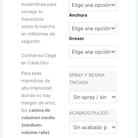
479,00 €.
570,00 €.
Reliable
instantánea para
cantidad
corregir tu
Anchura
trayectoria
sobre la marcha
en milésimas de
Grosor
segundo.
Confianza Ciega
en Cada Giro
Para esas
SPRAY Y RESINA
maniobras de
TINTADA
alta intensidad
donde no hay
margen de error,
los
cantos de
ACABADO PULIDO
volumen medio
(medium-
volume rails)