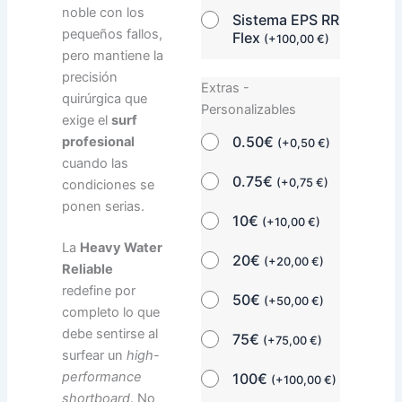
noble con los
Sistema EPS RR
pequeños fallos,
Flex
(
+
100,00
€
)
pero mantiene la
precisión
Extras -
quirúrgica que
Personalizables
exige el
surf
0.50€
profesional
(
+
0,50
€
)
cuando las
0.75€
(
+
0,75
€
)
condiciones se
ponen serias.
10€
(
+
10,00
€
)
La
Heavy Water
20€
(
+
20,00
€
)
Reliable
redefine por
50€
(
+
50,00
€
)
completo lo que
debe sentirse al
75€
(
+
75,00
€
)
surfear un
high-
performance
100€
(
+
100,00
€
)
shortboard
. No