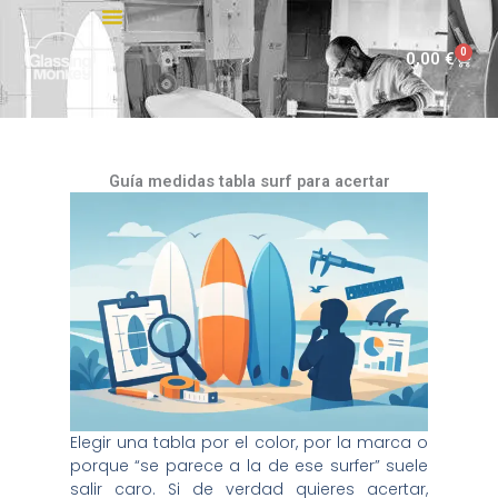
Ir
al
0
Carri
0,00
€
contenido
Guía medidas tabla surf para acertar
Elegir una tabla por el color, por la marca o
porque “se parece a la de ese surfer” suele
salir caro. Si de verdad quieres acertar,