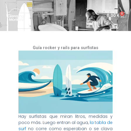
Ir
al
0
Carri
0,00
€
contenido
Guía rocker y rails para surfistas
Hay surfistas que miran litros, medidas y
poco más. Luego entran al agua,
la tabla de
surf
no corre como esperaban o se clava