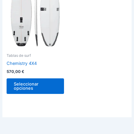
variantes.
Las
opciones
se
pueden
elegir
en
la
Tablas de surf
página
Chemistry 4X4
de
570,00
€
producto
Seleccionar
opciones