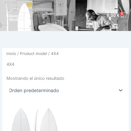
Ir
al
0
Carri
0,00
€
contenido
Inicio
/ Product model / 4X4
4X4
Mostrando el único resultado
Este
producto
tiene
múltiples