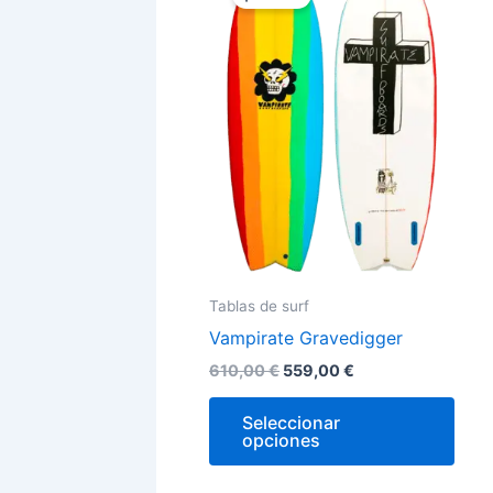
original
actual
era:
es:
tien
610,00 €.
559,00 €.
múlt
vari
Las
opci
se
pue
elegi
en
la
Tablas de surf
pági
Vampirate Gravedigger
de
prod
610,00
€
559,00
€
Seleccionar
opciones