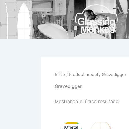
Ir
al
contenido
Inicio
/ Product model / Gravedigger
Gravedigger
Mostrando el único resultado
El
El
Este
precio
precio
¡Oferta!
prod