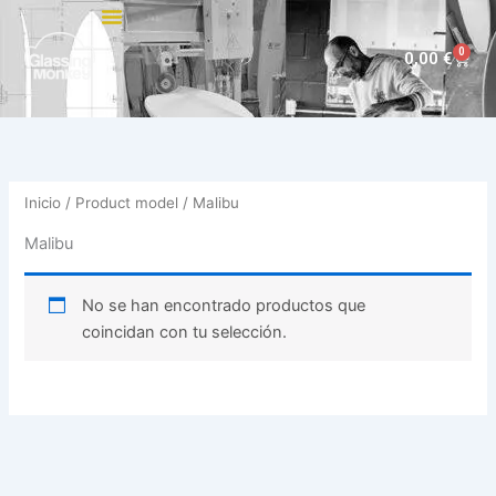
Ir
al
0
Carri
0,00
€
contenido
Inicio
/ Product model / Malibu
Malibu
No se han encontrado productos que
coincidan con tu selección.