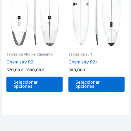
hasta
variantes.
var
580,00 €
Las
La
opciones
op
se
se
pueden
pu
elegir
ele
en
en
la
la
Tablas de Alto Rendimiento
Tablas de surf
página
pág
Chemistry R2
Chemistry R2+
de
de
570,00
€
-
580,00
€
590,00
€
producto
pro
Seleccionar
Seleccionar
opciones
opciones