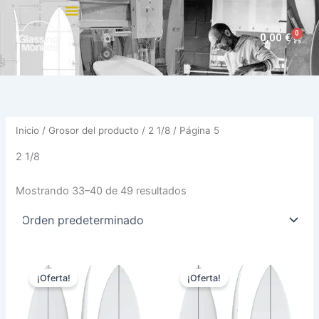
Ir
al
0
Carri
0,00
€
contenido
Inicio
/ Grosor del producto /
2 1/8
/ Página 5
2 1/8
Mostrando 33–40 de 49 resultados
El
El
El
El
Este
Est
precio
precio
precio
precio
¡Oferta!
¡Oferta!
producto
pro
original
actual
original
actual
era:
es:
tiene
era:
es:
tie
630,00 €.
569,00 €.
630,00 €.
569,00 €.
múltiples
múl