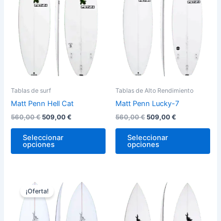
variantes.
var
Las
La
opciones
op
se
se
pueden
pu
elegir
ele
en
en
la
la
Tablas de surf
Tablas de Alto Rendimiento
página
pág
Matt Penn Hell Cat
Matt Penn Lucky-7
de
de
560,00
€
509,00
€
560,00
€
509,00
€
producto
pro
Seleccionar
Seleccionar
opciones
opciones
El
El
Este
Est
precio
precio
¡Oferta!
producto
pro
original
actual
era:
es:
tiene
tie
560,00 €.
509,00 €.
múltiples
múl