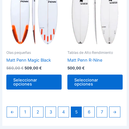
variantes.
var
Las
La
opciones
op
se
se
pueden
pu
elegir
ele
en
en
la
la
Olas pequeñas
Tablas de Alto Rendimiento
página
pág
Matt Penn Magic Black
Matt Penn R-Nine
de
de
560,00
€
509,00
€
500,00
€
producto
pro
Seleccionar
Seleccionar
opciones
opciones
←
1
2
3
4
5
6
7
→