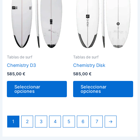
variantes.
var
Las
La
opciones
op
se
se
pueden
pu
elegir
ele
en
en
la
la
Tablas de surf
Tablas de surf
página
pág
Chemistry D3
Chemistry Disk
de
de
585,00
€
585,00
€
producto
pro
Seleccionar
Seleccionar
opciones
opciones
1
2
3
4
5
6
7
→