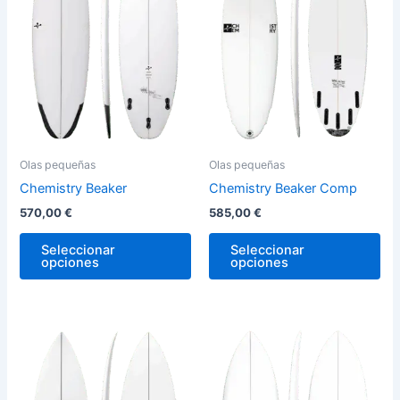
variantes.
var
Las
La
opciones
op
se
se
pueden
pu
elegir
ele
en
en
la
la
Olas pequeñas
Olas pequeñas
página
pág
Chemistry Beaker
Chemistry Beaker Comp
de
de
570,00
€
585,00
€
producto
pro
Seleccionar
Seleccionar
opciones
opciones
Este
Est
producto
pro
tiene
tie
múltiples
múl