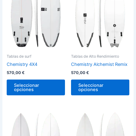
variantes.
var
Las
La
opciones
op
se
se
pueden
pu
elegir
ele
en
en
la
la
Tablas de surf
Tablas de Alto Rendimiento
página
pág
Chemistry 4X4
Chemistry Alchemist Remix
de
de
570,00
€
570,00
€
producto
pro
Seleccionar
Seleccionar
opciones
opciones
Este
Est
producto
pro
tiene
tie
múltiples
múl