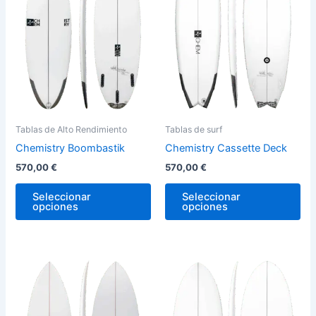
variantes.
var
Las
La
opciones
op
se
se
pueden
pu
elegir
ele
en
en
la
la
Tablas de Alto Rendimiento
Tablas de surf
página
pág
Chemistry Boombastik
Chemistry Cassette Deck
de
de
570,00
€
570,00
€
producto
pro
Seleccionar
Seleccionar
opciones
opciones
Este
Est
producto
pro
tiene
tie
múltiples
múl