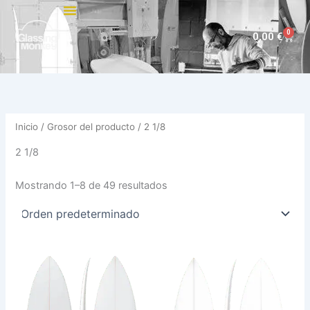
Ir
al
0
Carri
0,00
€
contenido
Inicio
/ Grosor del producto / 2 1/8
2 1/8
Mostrando 1–8 de 49 resultados
Este
Est
producto
pro
tiene
tie
múltiples
múl