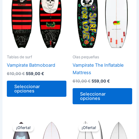
variantes.
var
Las
La
opciones
op
se
se
pueden
pu
elegir
ele
en
en
la
la
Tablas de surf
Olas pequeñas
página
pág
Vampirate Batmoboard
Vampirate The Inflatable
de
de
Mattress
610,00
€
559,00
€
producto
pro
610,00
€
559,00
€
Seleccionar
opciones
Seleccionar
opciones
El
El
El
El
Este
Est
precio
precio
precio
precio
¡Oferta!
¡Oferta!
producto
pro
original
actual
original
actual
era:
es:
tiene
era:
es:
tie