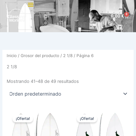
Ir
al
0
Carri
0,00
€
contenido
Inicio
/ Grosor del producto /
2 1/8
/ Página 6
2 1/8
Mostrando 41–48 de 49 resultados
El
El
El
El
Este
Est
precio
precio
precio
precio
¡Oferta!
¡Oferta!
producto
pro
original
actual
original
actual
era:
es:
tiene
era:
es:
tie
560,00 €.
509,00 €.
560,00 €.
509,00 €.
múltiples
múl