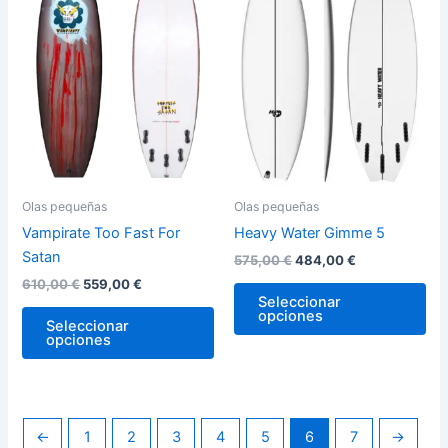
610,00 €.
559,00 €.
575,00 €.
484,00 €.
múltiples
múl
variantes.
var
Las
La
opciones
op
se
se
pueden
pu
elegir
ele
en
en
la
la
Olas pequeñas
Olas pequeñas
página
pág
Vampirate Too Fast For
Heavy Water Gimme 5
de
de
Satan
575,00
€
484,00
€
producto
pro
610,00
€
559,00
€
Seleccionar
opciones
Seleccionar
opciones
←
1
2
3
4
5
6
7
→