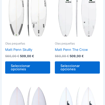
variantes.
var
Las
La
opciones
op
se
se
pueden
pu
elegir
ele
en
en
la
la
Olas pequeñas
Olas pequeñas
página
pág
Matt Penn Skullly
Matt Penn The Crow
de
de
560,00
€
509,00
€
560,00
€
509,00
€
producto
pro
Seleccionar
Seleccionar
opciones
opciones
Rango
Rango
Este
Est
de
de
producto
pro
precios:
precios:
desde
tiene
desde
tie
480,00 €
500,00 €
múltiples
múl