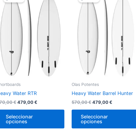
original
actual
original
actual
era:
es:
era:
es:
e
tiene
570,00 €.
479,00 €.
570,00 €.
479,00 €.
iples
múltiples
antes.
variantes.
Las
ones
opciones
se
den
pueden
r
elegir
en
la
hortboards
Olas Potentes
na
página
eavy Water RTR
Heavy Water Barrel Hunter
de
ucto
producto
70,00
€
479,00
€
570,00
€
479,00
€
Seleccionar
Seleccionar
opciones
opciones