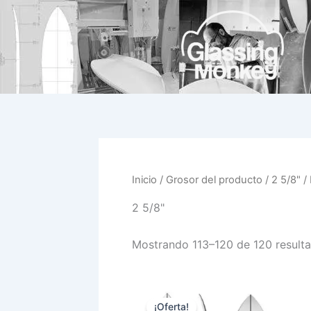
Ir
al
contenido
Inicio
/ Grosor del producto /
2 5/8"
/ 
2 5/8"
Mostrando 113–120 de 120 result
El
El
Este
precio
precio
¡Oferta!
prod