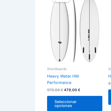
original
actual
era:
es:
tien
570,00 €.
479,00 €.
múlt
vari
Las
opci
se
pue
elegi
en
la
Shortboards
S
pági
Heavy Water HM
H
de
Performance
prod
5
570,00
€
479,00
€
Seleccionar
opciones