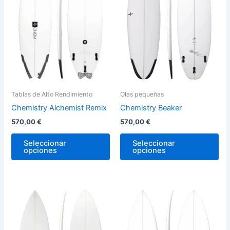
variantes.
var
Las
La
opciones
op
se
se
pueden
pu
elegir
ele
en
en
la
la
Tablas de Alto Rendimiento
Olas pequeñas
página
pág
Chemistry Alchemist Remix
Chemistry Beaker
de
de
570,00
€
570,00
€
producto
pro
Seleccionar
Seleccionar
opciones
opciones
Este
Est
producto
pro
tiene
tie
múltiples
múl