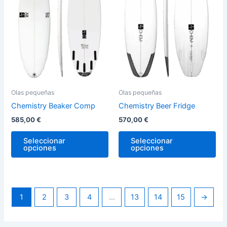
variantes.
var
Las
La
opciones
op
se
se
pueden
pu
elegir
ele
en
en
la
la
Olas pequeñas
Olas pequeñas
página
pág
Chemistry Beaker Comp
Chemistry Beer Fridge
de
de
585,00
€
570,00
€
producto
pro
Seleccionar
Seleccionar
opciones
opciones
1
2
3
4
…
13
14
15
→