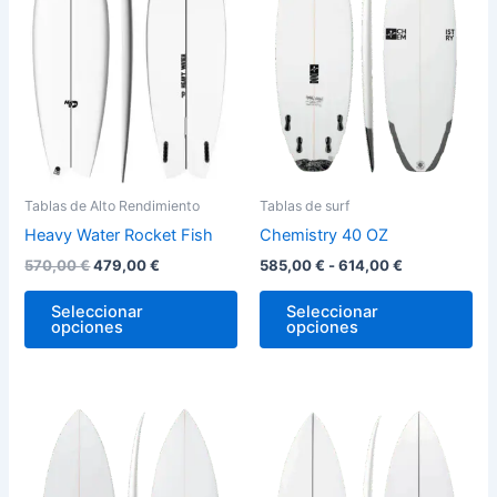
hasta
variantes.
var
614,00 €
Las
La
opciones
op
se
se
pueden
pu
elegir
ele
en
en
la
la
Tablas de Alto Rendimiento
Tablas de surf
página
pág
Heavy Water Rocket Fish
Chemistry 40 OZ
de
de
570,00
€
479,00
€
585,00
€
-
614,00
€
producto
pro
Seleccionar
Seleccionar
opciones
opciones
Este
Est
producto
pro
tiene
tie
múltiples
múl