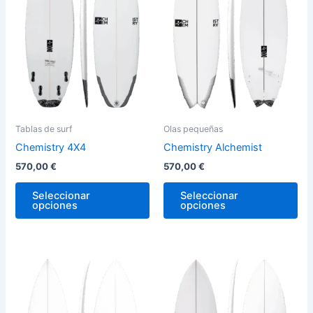
variantes.
var
Las
La
opciones
op
se
se
pueden
pu
elegir
ele
en
en
la
la
Tablas de surf
Olas pequeñas
página
pág
Chemistry 4X4
Chemistry Alchemist
de
de
570,00
€
570,00
€
producto
pro
Seleccionar
Seleccionar
opciones
opciones
Este
Est
producto
pro
tiene
tie
múltiples
múl