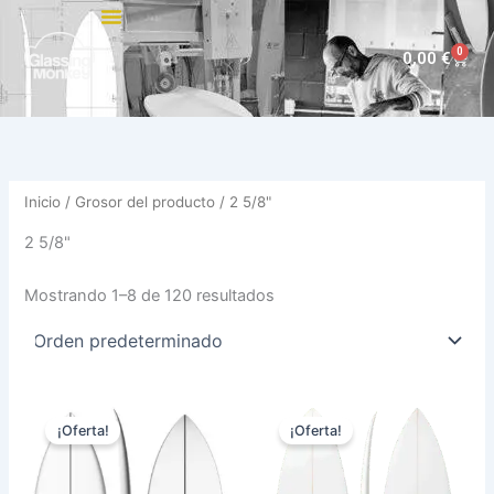
Ir
al
0
Carri
0,00
€
contenido
Inicio
/ Grosor del producto / 2 5/8"
2 5/8"
Mostrando 1–8 de 120 resultados
El
El
Rango
Este
Est
precio
precio
de
¡Oferta!
¡Oferta!
producto
pro
original
actual
precios:
era:
es:
tiene
desde
tie
570,00 €.
479,00 €.
585,00 €
múltiples
múl