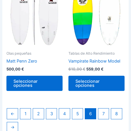
variantes.
var
Las
La
opciones
op
se
se
pueden
pu
elegir
ele
en
en
la
la
Olas pequeñas
Tablas de Alto Rendimiento
página
pág
Matt Penn Zero
Vampirate Rainbow Model
de
de
500,00
€
610,00
€
559,00
€
producto
pro
Seleccionar
Seleccionar
opciones
opciones
←
1
2
3
4
5
6
7
8
→