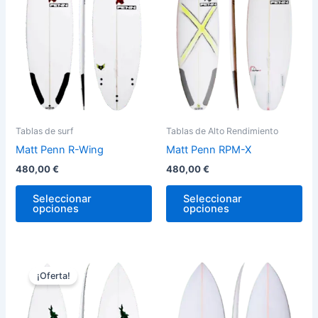
variantes.
var
Las
La
opciones
op
se
se
pueden
pu
elegir
ele
en
en
la
la
Tablas de surf
Tablas de Alto Rendimiento
página
pág
Matt Penn R-Wing
Matt Penn RPM-X
de
de
480,00
€
480,00
€
producto
pro
Seleccionar
Seleccionar
opciones
opciones
El
El
Rango
Este
Est
precio
precio
de
¡Oferta!
producto
pro
original
actual
precios:
era:
es:
tiene
desde
tie
560,00 €.
509,00 €.
480,00 €
múltiples
múl