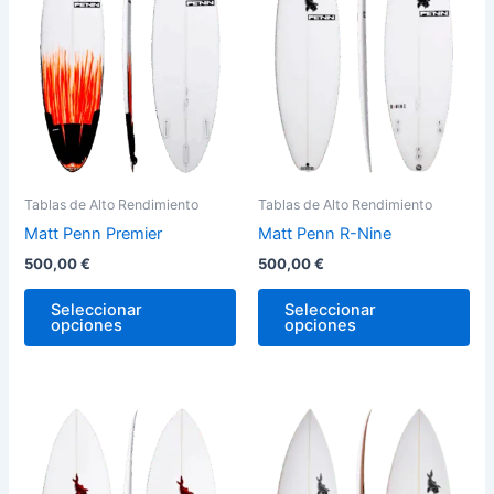
variantes.
var
Las
La
opciones
op
se
se
pueden
pu
elegir
ele
en
en
la
la
Tablas de Alto Rendimiento
Tablas de Alto Rendimiento
página
pág
Matt Penn Premier
Matt Penn R-Nine
de
de
500,00
€
500,00
€
producto
pro
Seleccionar
Seleccionar
opciones
opciones
Este
Est
producto
pro
tiene
tie
múltiples
múl