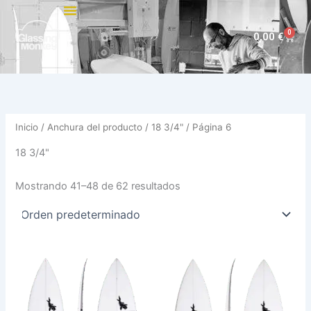
Ir
al
0
Carri
0,00
€
contenido
Inicio
/ Anchura del producto /
18 3/4"
/ Página 6
18 3/4"
Mostrando 41–48 de 62 resultados
Este
Est
producto
pro
tiene
tie
múltiples
múl