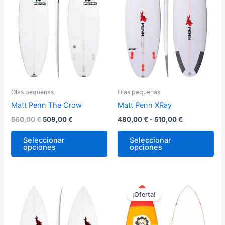
hasta
variantes.
var
510,00 €
Las
La
opciones
op
se
se
pueden
pu
elegir
ele
en
en
la
la
Olas pequeñas
Olas pequeñas
página
pág
Matt Penn The Crow
Matt Penn XRay
de
de
560,00
€
509,00
€
480,00
€
-
510,00
€
producto
pro
Seleccionar
Seleccionar
opciones
opciones
El
El
Este
Est
precio
precio
¡Oferta!
producto
pro
original
actual
tiene
era:
es:
tie
610,00 €.
559,00 €.
múltiples
múl