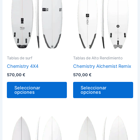
variantes.
var
Las
La
opciones
op
se
se
pueden
pu
elegir
ele
en
en
la
la
Tablas de surf
Tablas de Alto Rendimiento
página
pág
Chemistry 4X4
Chemistry Alchemist Remix
de
de
570,00
€
570,00
€
producto
pro
Seleccionar
Seleccionar
opciones
opciones
Este
Est
producto
pro
tiene
tie
múltiples
múl