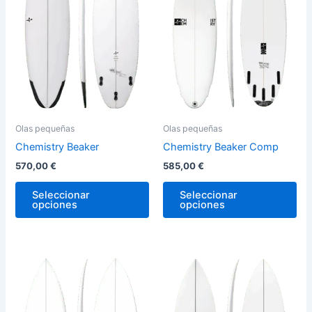
variantes.
var
Las
La
opciones
op
se
se
pueden
pu
elegir
ele
en
en
la
la
Olas pequeñas
Olas pequeñas
página
pág
Chemistry Beaker
Chemistry Beaker Comp
de
de
570,00
€
585,00
€
producto
pro
Seleccionar
Seleccionar
opciones
opciones
Este
Est
producto
pro
tiene
tie
múltiples
múl