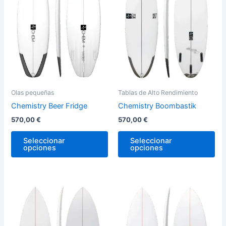
variantes.
var
Las
La
opciones
op
se
se
pueden
pu
elegir
ele
en
en
la
la
Olas pequeñas
Tablas de Alto Rendimiento
página
pág
Chemistry Beer Fridge
Chemistry Boombastik
de
de
570,00
€
570,00
€
producto
pro
Seleccionar
Seleccionar
opciones
opciones
Este
Est
producto
pro
tiene
tie
múltiples
múl