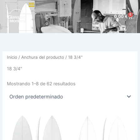
Ir
al
0
Carri
0,00
€
contenido
Inicio
/ Anchura del producto / 18 3/4"
18 3/4"
Mostrando 1–8 de 62 resultados
Este
Est
producto
pro
tiene
tie
múltiples
múl