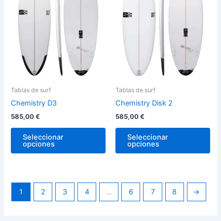
variantes.
var
Las
La
opciones
op
se
se
pueden
pu
elegir
ele
en
en
la
la
Tablas de surf
Tablas de surf
página
pág
Chemistry D3
Chemistry Disk 2
de
de
585,00
€
585,00
€
producto
pro
Seleccionar
Seleccionar
opciones
opciones
1
2
3
4
…
6
7
8
→