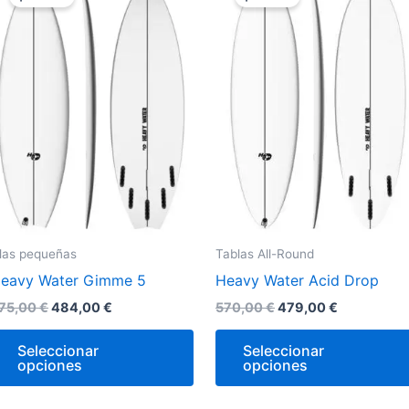
original
actual
original
actual
era:
es:
era:
es:
e
tiene
575,00 €.
484,00 €.
570,00 €.
479,00 €.
iples
múltiples
antes.
variantes.
Las
ones
opciones
se
den
pueden
r
elegir
en
la
las pequeñas
Tablas All-Round
na
página
eavy Water Gimme 5
Heavy Water Acid Drop
de
ucto
producto
75,00
€
484,00
€
570,00
€
479,00
€
Seleccionar
Seleccionar
opciones
opciones