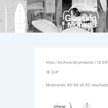
Ir
al
contenido
Inicio
/ Anchura del producto /
18 3/4
18 3/4"
Mostrando 49–56 de 62 resultad
El
El
Este
precio
precio
¡Oferta!
prod