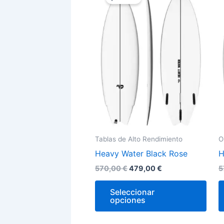
original
actual
era:
es:
tien
570,00 €.
479,00 €.
múlt
vari
Las
opci
se
pue
elegi
en
la
Tablas de Alto Rendimiento
O
pági
Heavy Water Black Rose
H
de
prod
570,00
€
479,00
€
5
Seleccionar
opciones