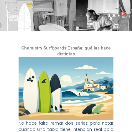
Ir
al
0
Carri
0,00
€
contenido
Chemistry Surfboards España: qué las hace
distintas
No hace falta remar dos series para notar
cuándo una tabla tiene intención real bajo