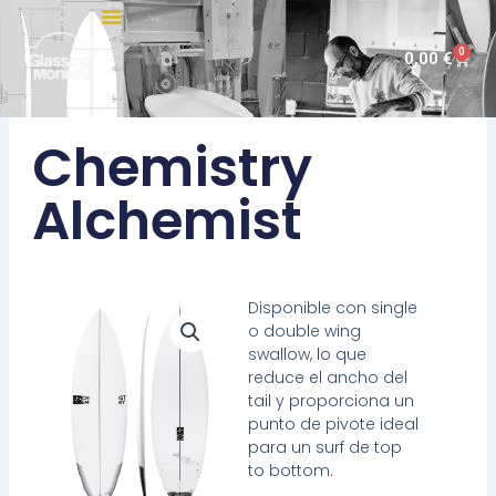
Ir
al
0
Carri
0,00
€
contenido
Chemistry
Alchemist
Disponible con single
o double wing
swallow, lo que
reduce el ancho del
tail y proporciona un
punto de pivote ideal
para un surf de top
to bottom.