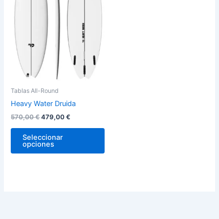
variantes.
Las
opciones
se
pueden
elegir
en
la
Tablas All-Round
página
Heavy Water Druida
de
570,00
€
479,00
€
producto
Seleccionar
opciones