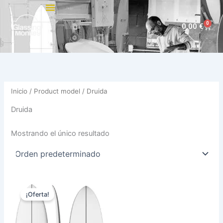
Ir
al
0
Carri
0,00
€
contenido
Inicio
/ Product model / Druida
Druida
Mostrando el único resultado
El
El
Este
precio
precio
¡Oferta!
producto
original
actual
era:
es:
tiene
570,00 €.
479,00 €.
múltiples