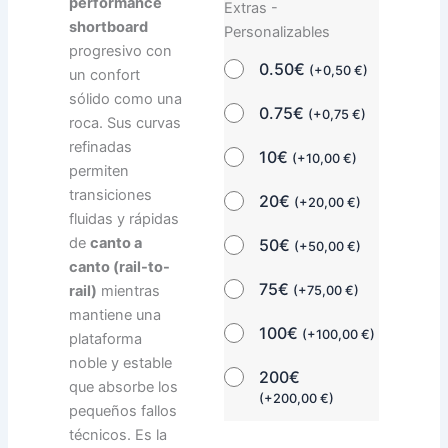
performance
Extras -
shortboard
Personalizables
progresivo con
0.50€
(
+
0,50
€
)
un confort
sólido como una
0.75€
(
+
0,75
€
)
roca. Sus curvas
refinadas
10€
(
+
10,00
€
)
permiten
transiciones
20€
(
+
20,00
€
)
fluidas y rápidas
de
canto a
50€
(
+
50,00
€
)
canto (rail-to-
75€
rail)
mientras
(
+
75,00
€
)
mantiene una
100€
(
+
100,00
€
)
plataforma
noble y estable
200€
que absorbe los
(
+
200,00
€
)
pequeños fallos
técnicos. Es la