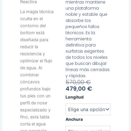
mientras mantiene
Reactiva
una plataforma
La magia técnica
noble y estable que
oculta en el
absorbe los
contorno del
pequeños fallos
técnicos. Es la
bottom
está
herramienta
diseñada para
definitiva para
reducir la
surfistas exigentes
resistencia y
de todos los niveles
optimizar el flujo
que buscan dibujar
de agua. Al
líneas más cerradas
combinar
y rápidas.
El
El
570,00
€
cóncavos
Precio
Precio
479,00
€
profundos bajo
Actual
Original
Heavy
tus pies con un
Longitud
Es:
Era:
Water
perfil de
nose
479,00 €.
570,00 €.
Druida
especializado y
cantidad
fino, esta tabla
Anchura
corta el agua