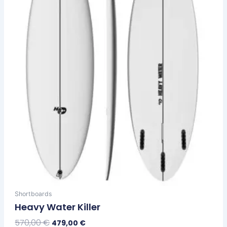
opciones
se
pueden
elegir
en
la
página
de
producto
Shortboards
Heavy Water Killer
570,00
€
479,00
€