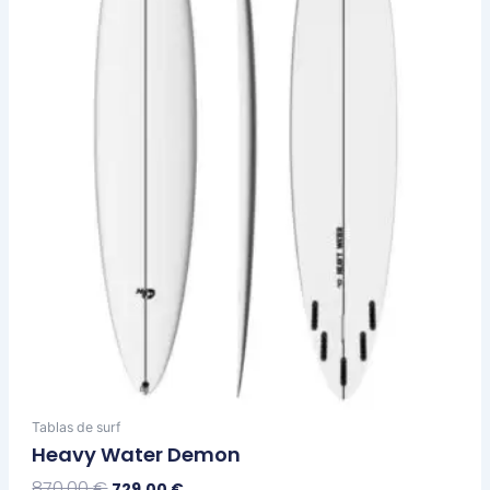
opciones
se
pueden
elegir
en
la
página
de
producto
Tablas de surf
Heavy Water Demon
870,00
€
729,00
€