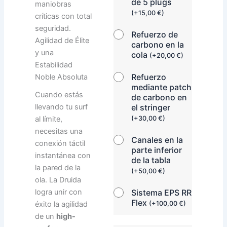
de 5 plugs
maniobras
(
+
15,00
€
)
críticas con total
seguridad.
Refuerzo de
Agilidad de Élite
carbono en la
y una
cola
(
+
20,00
€
)
Estabilidad
Refuerzo
Noble Absoluta
mediante patch
Cuando estás
de carbono en
llevando tu surf
el stringer
al límite,
(
+
30,00
€
)
necesitas una
Canales en la
conexión táctil
parte inferior
instantánea con
de la tabla
la pared de la
(
+
50,00
€
)
ola. La Druida
logra unir con
Sistema EPS RR
Flex
éxito la agilidad
(
+
100,00
€
)
de un
high-