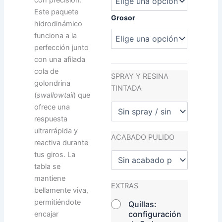
con precisión.
Este paquete
Grosor
hidrodinámico
funciona a la
perfección junto
con una afilada
cola de
SPRAY Y RESINA
golondrina
TINTADA
(
swallowtail
) que
ofrece una
respuesta
ultrarrápida y
ACABADO PULIDO
reactiva durante
tus giros. La
tabla se
mantiene
EXTRAS
bellamente viva,
permitiéndote
Quillas:
configuración
encajar