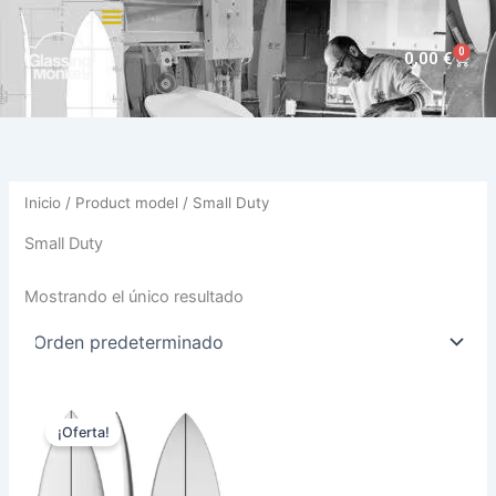
Ir
al
0
Carri
0,00
€
contenido
Inicio
/ Product model / Small Duty
Small Duty
Mostrando el único resultado
El
El
Este
precio
precio
¡Oferta!
producto
original
actual
era:
es:
tiene
575,00 €.
484,00 €.
múltiples