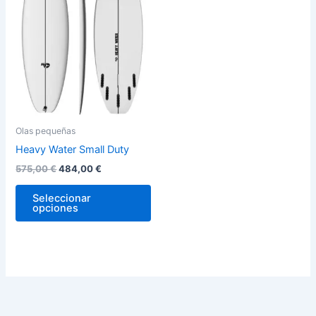
variantes.
Las
opciones
se
pueden
elegir
en
la
Olas pequeñas
página
Heavy Water Small Duty
de
575,00
€
484,00
€
producto
Seleccionar
opciones