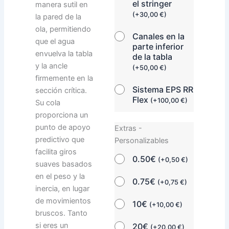
el stringer
manera sutil en
(
+
30,00
€
)
la pared de la
ola, permitiendo
Canales en la
que el agua
parte inferior
envuelva la tabla
de la tabla
y la ancle
(
+
50,00
€
)
firmemente en la
Sistema EPS RR
sección crítica.
Flex
(
+
100,00
€
)
Su cola
proporciona un
punto de apoyo
Extras -
predictivo que
Personalizables
facilita giros
0.50€
(
+
0,50
€
)
suaves basados
en el peso y la
0.75€
(
+
0,75
€
)
inercia, en lugar
de movimientos
10€
(
+
10,00
€
)
bruscos. Tanto
si eres un
20€
(
+
20,00
€
)