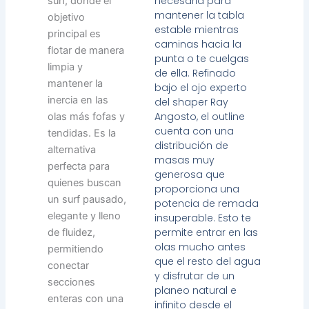
necesaria para
surf, donde el
mantener la tabla
objetivo
estable mientras
principal es
caminas hacia la
flotar de manera
punta o te cuelgas
limpia y
de ella. Refinado
mantener la
bajo el ojo experto
inercia en las
del shaper Ray
Angosto, el outline
olas más fofas y
cuenta con una
tendidas. Es la
distribución de
alternativa
masas muy
perfecta para
generosa que
quienes buscan
proporciona una
un surf pausado,
potencia de remada
elegante y lleno
insuperable. Esto te
permite entrar en las
de fluidez,
olas mucho antes
permitiendo
que el resto del agua
conectar
y disfrutar de un
secciones
planeo natural e
enteras con una
infinito desde el