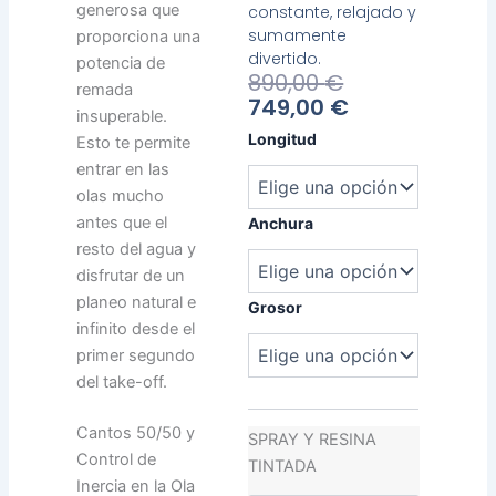
generosa que
constante, relajado y
sumamente
proporciona una
divertido.
potencia de
El
El
890,00
€
remada
Precio
Precio
749,00
€
insuperable.
Actual
Original
Bamba
Longitud
Esto te permite
Es:
Era:
Beacon
entrar en las
749,00 €.
890,00 €.
cantidad
olas mucho
antes que el
Anchura
resto del agua y
disfrutar de un
planeo natural e
Grosor
infinito desde el
primer segundo
del take-off.
Cantos 50/50 y
SPRAY Y RESINA
Control de
TINTADA
Inercia en la Ola