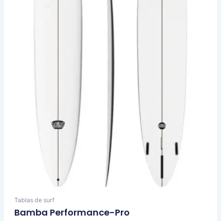
Las
opciones
se
pueden
elegir
en
la
página
de
producto
Tablas de surf
Bamba Performance-Pro