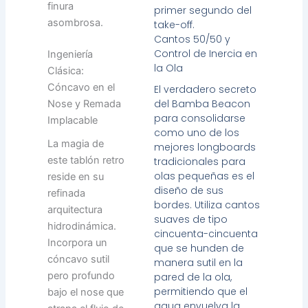
finura
primer segundo del
asombrosa.
take-off.
Cantos 50/50 y
Control de Inercia en
Ingeniería
la Ola
Clásica:
Cóncavo en el
El verdadero secreto
del Bamba Beacon
Nose y Remada
para consolidarse
Implacable
como uno de los
La magia de
mejores longboards
este tablón retro
tradicionales para
olas pequeñas es el
reside en su
diseño de sus
refinada
bordes. Utiliza cantos
arquitectura
suaves de tipo
hidrodinámica.
cincuenta-cincuenta
Incorpora un
que se hunden de
cóncavo sutil
manera sutil en la
pero profundo
pared de la ola,
permitiendo que el
bajo el nose que
agua envuelva la