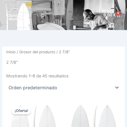
Ir
al
0
Carri
0,00
€
contenido
Inicio
/ Grosor del producto / 2 7/8"
2 7/8"
Mostrando 1–8 de 45 resultados
Rango
Este
Est
de
¡Oferta!
producto
pro
precios:
desde
tiene
tie
585,00 €
múltiples
múl