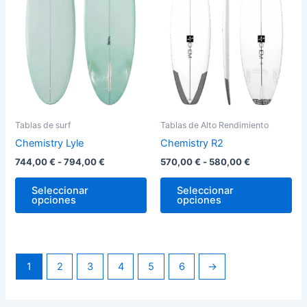
variantes.
var
794,00 €
580,00 €
Las
La
opciones
op
se
se
pueden
pu
elegir
ele
en
en
la
la
Tablas de surf
Tablas de Alto Rendimiento
página
pág
Chemistry Lyle
Chemistry R2
de
de
744,00
€
-
794,00
€
570,00
€
-
580,00
€
producto
pro
Seleccionar
Seleccionar
opciones
opciones
1
2
3
4
5
6
→