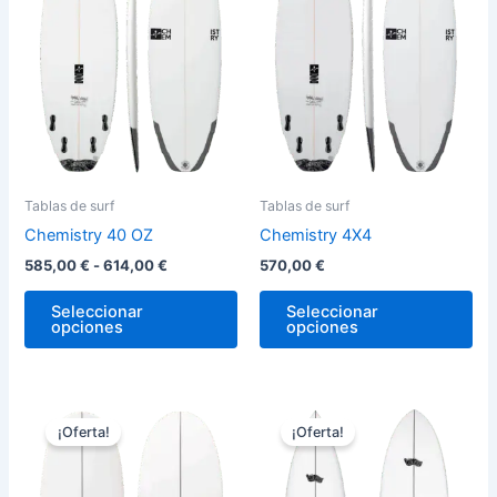
hasta
variantes.
var
614,00 €
Las
La
opciones
op
se
se
pueden
pu
elegir
ele
en
en
la
la
Tablas de surf
Tablas de surf
página
pág
Chemistry 40 OZ
Chemistry 4X4
de
de
585,00
€
-
614,00
€
570,00
€
producto
pro
Seleccionar
Seleccionar
opciones
opciones
El
El
Rango
Este
Est
precio
precio
de
¡Oferta!
¡Oferta!
producto
pro
original
actual
precios:
era:
es:
tiene
desde
tie
710,00 €.
649,00 €.
744,00 €
múltiples
múl