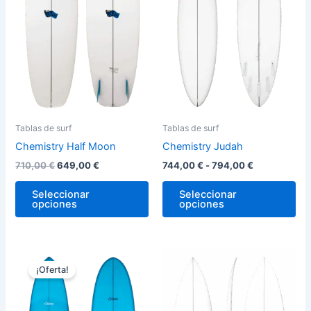
hasta
variantes.
var
794,00 €
Las
La
opciones
op
se
se
pueden
pu
elegir
ele
en
en
la
la
Tablas de surf
Tablas de surf
página
pág
Chemistry Half Moon
Chemistry Judah
de
de
710,00
€
649,00
€
744,00
€
-
794,00
€
producto
pro
Seleccionar
Seleccionar
opciones
opciones
Rango
Este
Est
de
¡Oferta!
producto
pro
precios:
desde
tiene
tie
744,00 €
múltiples
múl