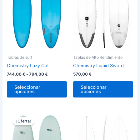
hasta
variantes.
var
794,00 €
Las
La
opciones
op
se
se
pueden
pu
elegir
ele
en
en
la
la
Tablas de surf
Tablas de Alto Rendimiento
página
pág
Chemistry Lazy Cat
Chemistry Liquid Sword
de
de
744,00
€
-
794,00
€
570,00
€
producto
pro
Seleccionar
Seleccionar
opciones
opciones
Rango
Rango
Este
Est
de
de
¡Oferta!
producto
pro
precios:
precios:
desde
tiene
desde
tie
744,00 €
570,00 €
múltiples
múl
hasta
hasta