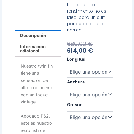
tabla de alto
rendimiento no es
ideal para un surf
por debajo de lo
normal.
Descripción
El
El
680,00
€
Información
Precio
Precio
614,00
€
adicional
Actual
Original
Chemistry
Longitud
Es:
Era:
PS2
Nuestro twin fin
614,00 €.
680,00 €.
cantidad
tiene una
sensación de
Anchura
alto rendimiento
con un toque
vintage.
Grosor
Apodado PS2,
este es nuestro
retro fish de