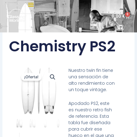
Ir
al
0
Carri
0,00
€
contenido
Chemistry PS2
Nuestro twin fin tiene
una sensación de
¡Oferta!
alto rendimiento con
un toque vintage.
Apodado PS2, este
es nuestro retro fish
de referencia. Esta
tabla fue diseñada
para cubrir ese
hueco en el que una