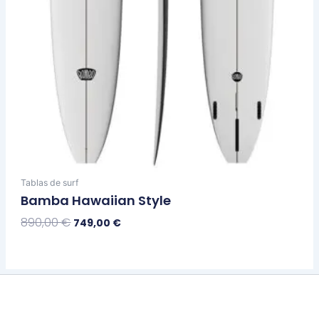
página
de
producto
Tablas de surf
Bamba Hawaiian Style
890,00
€
749,00
€
Seleccionar Opciones