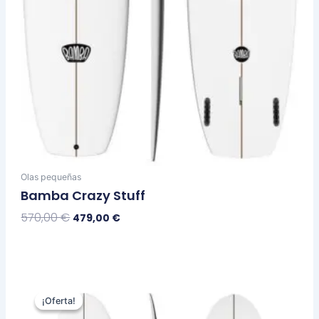
página
de
producto
Olas pequeñas
Bamba Crazy Stuff
570,00
€
479,00
€
Seleccionar Opciones
El
El
Este
precio
precio
¡Oferta!
¡Oferta!
producto
original
actual