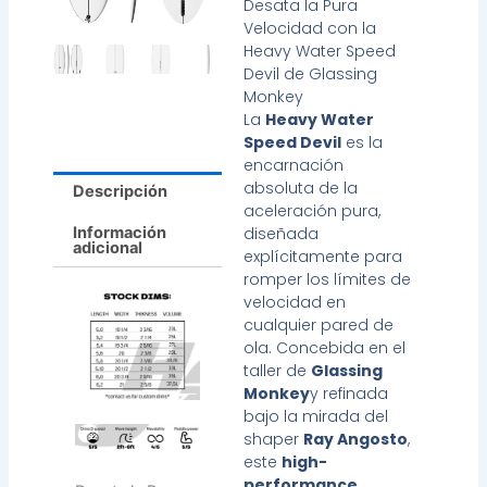
Desata la Pura
Velocidad con la
Heavy Water Speed
Devil de Glassing
Monkey
La
Heavy Water
Speed Devil
es la
encarnación
absoluta de la
Descripción
aceleración pura,
Información
diseñada
adicional
explícitamente para
romper los límites de
velocidad en
cualquier pared de
ola. Concebida en el
taller de
Glassing
Monkey
y refinada
bajo la mirada del
shaper
Ray Angosto
,
este
high-
performance