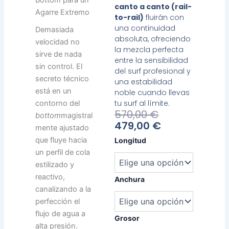
Bottom para un
canto a canto (rail-
Agarre Extremo
to-rail)
fluirán con
una continuidad
Demasiada
absoluta, ofreciendo
velocidad no
la mezcla perfecta
sirve de nada
entre la sensibilidad
sin control. El
del surf profesional y
secreto técnico
una estabilidad
está en un
noble cuando llevas
tu surf al límite.
contorno del
El
El
570,00
€
bottom
magistral
Precio
Precio
479,00
€
mente ajustado
Actual
Original
Heavy
que fluye hacia
Longitud
Es:
Era:
Water
un perfil de cola
479,00 €.
570,00 €.
Speed
estilizado y
Devil
reactivo,
cantidad
Anchura
canalizando a la
perfección el
flujo de agua a
Grosor
alta presión.