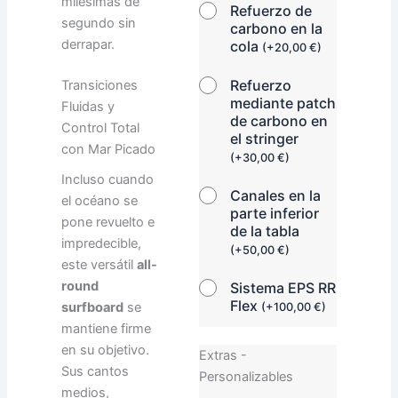
milésimas de
Refuerzo de
segundo sin
carbono en la
derrapar.
cola
(
+
20,00
€
)
Refuerzo
Transiciones
mediante patch
Fluidas y
de carbono en
Control Total
el stringer
con Mar Picado
(
+
30,00
€
)
Incluso cuando
Canales en la
el océano se
parte inferior
pone revuelto e
de la tabla
impredecible,
(
+
50,00
€
)
este versátil
all-
round
Sistema EPS RR
Flex
surfboard
se
(
+
100,00
€
)
mantiene firme
en su objetivo.
Extras -
Sus cantos
Personalizables
medios,