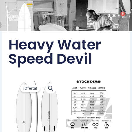
Ir
al
0
Carri
0,00
€
contenido
Heavy Water
Speed Devil
¡Oferta!