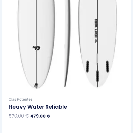
pueden
elegir
en
la
página
de
producto
Olas Potentes
Heavy Water Reliable
570,00
€
479,00
€
Seleccionar Opciones