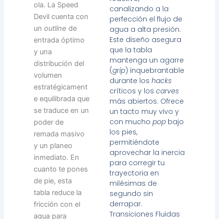
ola. La Speed
canalizando a la
Devil cuenta con
perfección el flujo de
un
outline
de
agua a alta presión.
Este diseño asegura
entrada óptimo
que la tabla
y una
mantenga un agarre
distribución del
(
grip
) inquebrantable
volumen
durante los
hacks
estratégicament
críticos y los
carves
e equilibrada que
más abiertos. Ofrece
se traduce en un
un tacto muy vivo y
con mucho
pop
bajo
poder de
los pies,
remada masivo
permitiéndote
y un planeo
aprovechar la inercia
inmediato. En
para corregir tu
cuanto te pones
trayectoria en
de pie, esta
milésimas de
tabla reduce la
segundo sin
derrapar.
fricción con el
Transiciones Fluidas
agua para