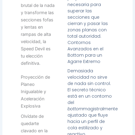
necesaria para
brutal de la nada
superar las
y transforme las
secciones que
secciones fofas
cierran y pasar las
y lentas en
zonas planas con
rampas de alta
total autoridad.
velocidad, la
Contornos
Avanzados en el
Speed Devil es
Bottom para un
tu elección
Agarre Extremo
definitiva.
Demasiada
velocidad no sirve
Proyección de
de nada sin control.
Planeo
El secreto técnico
Inigualable y
está en un contorno
Aceleración
del
Explosiva
bottom
magistralmente
ajustado que fluye
Olvídate de
hacia un perfil de
quedarte
cola estilizado y
clavado en la
reactivo,