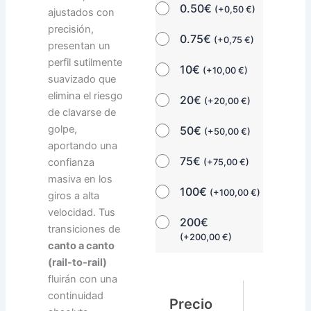
0.50€
(
+
0,50
€
)
ajustados con
precisión,
0.75€
(
+
0,75
€
)
presentan un
perfil sutilmente
10€
(
+
10,00
€
)
suavizado que
elimina el riesgo
20€
(
+
20,00
€
)
de clavarse de
golpe,
50€
(
+
50,00
€
)
aportando una
75€
confianza
(
+
75,00
€
)
masiva en los
100€
(
+
100,00
€
)
giros a alta
velocidad. Tus
200€
transiciones de
(
+
200,00
€
)
canto a canto
(rail-to-rail)
fluirán con una
continuidad
Precio