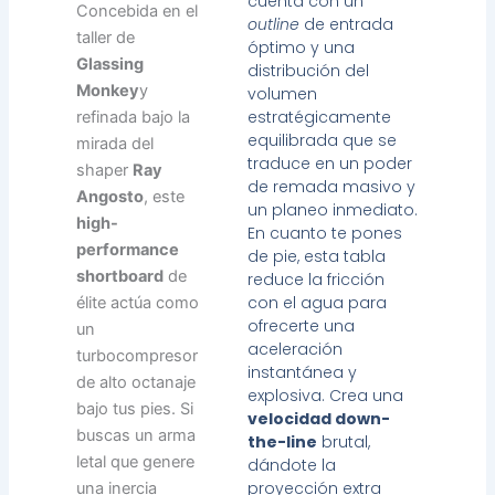
cuenta con un
Concebida en el
outline
de entrada
taller de
óptimo y una
Glassing
distribución del
Monkey
y
volumen
estratégicamente
refinada bajo la
equilibrada que se
mirada del
traduce en un poder
shaper
Ray
de remada masivo y
Angosto
, este
un planeo inmediato.
high-
En cuanto te pones
performance
de pie, esta tabla
shortboard
de
reduce la fricción
con el agua para
élite actúa como
ofrecerte una
un
aceleración
turbocompresor
instantánea y
de alto octanaje
explosiva. Crea una
bajo tus pies. Si
velocidad down-
buscas un arma
the-line
brutal,
letal que genere
dándote la
proyección extra
una inercia