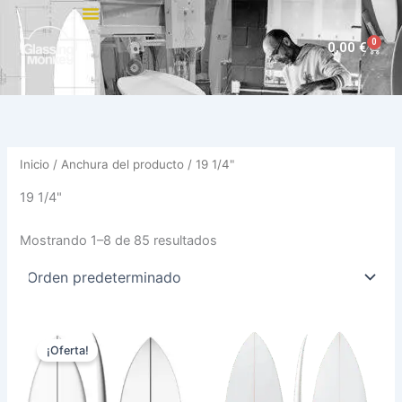
Ir
al
0
Carri
0,00
€
contenido
Inicio
/ Anchura del producto / 19 1/4"
19 1/4"
Mostrando 1–8 de 85 resultados
El
El
Este
Est
precio
precio
¡Oferta!
producto
pro
original
actual
era:
es:
tiene
tie
570,00 €.
479,00 €.
múltiples
múl