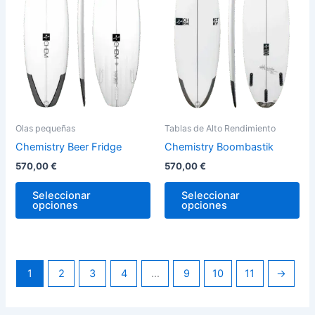
variantes.
var
Las
La
opciones
op
se
se
pueden
pu
elegir
ele
en
en
la
la
Olas pequeñas
Tablas de Alto Rendimiento
página
pág
Chemistry Beer Fridge
Chemistry Boombastik
de
de
570,00
€
570,00
€
producto
pro
Seleccionar
Seleccionar
opciones
opciones
1
2
3
4
…
9
10
11
→