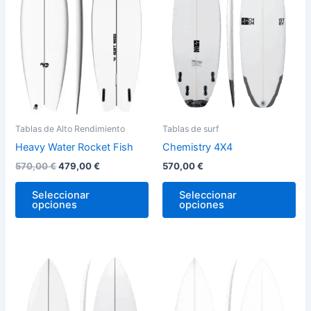
variantes.
var
Las
La
opciones
op
se
se
pueden
pu
elegir
ele
en
en
la
la
Tablas de Alto Rendimiento
Tablas de surf
página
pág
Heavy Water Rocket Fish
Chemistry 4X4
de
de
570,00
€
479,00
€
570,00
€
producto
pro
Seleccionar
Seleccionar
opciones
opciones
Este
Est
producto
pro
tiene
tie
múltiples
múl