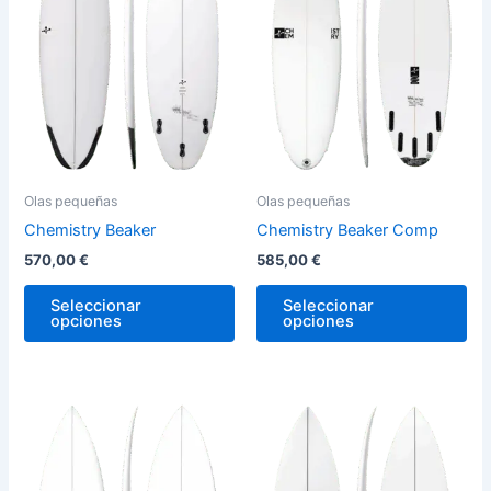
variantes.
var
Las
La
opciones
op
se
se
pueden
pu
elegir
ele
en
en
la
la
Olas pequeñas
Olas pequeñas
página
pág
Chemistry Beaker
Chemistry Beaker Comp
de
de
570,00
€
585,00
€
producto
pro
Seleccionar
Seleccionar
opciones
opciones
Este
Est
producto
pro
tiene
tie
múltiples
múl