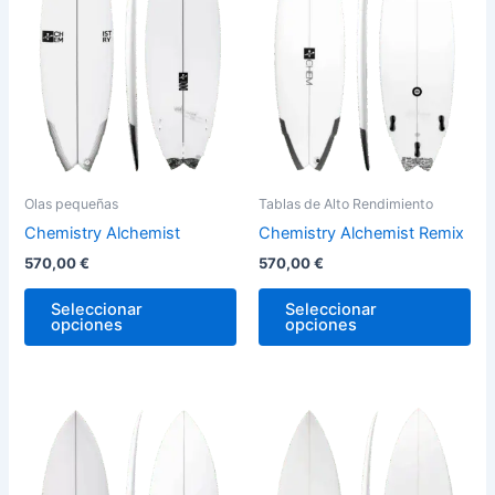
variantes.
var
Las
La
opciones
op
se
se
pueden
pu
elegir
ele
en
en
la
la
Olas pequeñas
Tablas de Alto Rendimiento
página
pág
Chemistry Alchemist
Chemistry Alchemist Remix
de
de
570,00
€
570,00
€
producto
pro
Seleccionar
Seleccionar
opciones
opciones
Este
Est
producto
pro
tiene
tie
múltiples
múl