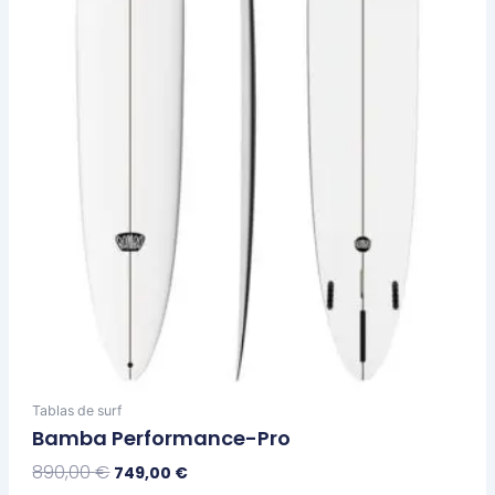
se
pueden
elegir
en
la
página
de
producto
Tablas de surf
Bamba Performance-Pro
890,00
€
749,00
€