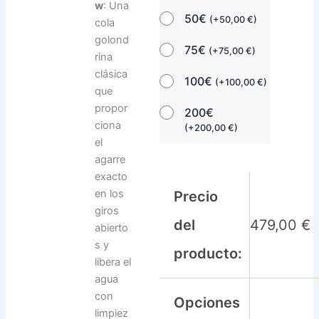
w
: Una
50€
(
+
50,00
€
)
cola
golond
75€
(
+
75,00
€
)
rina
clásica
100€
(
+
100,00
€
)
que
propor
200€
ciona
(
+
200,00
€
)
el
agarre
exacto
en los
Precio
giros
del
479,00
€
abierto
s y
producto:
libera el
agua
con
Opciones
limpiez