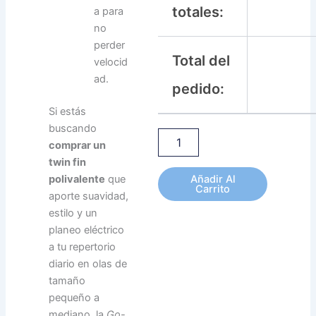
totales:
a para
no
perder
Total del
velocid
ad.
pedido:
Si estás
buscando
comprar un
twin fin
Añadir Al
polivalente
que
Carrito
aporte suavidad,
estilo y un
planeo eléctrico
a tu repertorio
diario en olas de
tamaño
pequeño a
mediano, la
Go-