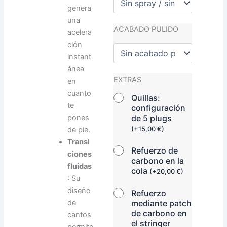
genera
una
ACABADO PULIDO
acelera
ción
instant
ánea
EXTRAS
en
cuanto
Quillas:
te
configuración
pones
de 5 plugs
de pie.
(
+
15,00
€
)
Transi
Refuerzo de
ciones
carbono en la
fluidas
cola
(
+
20,00
€
)
: Su
diseño
Refuerzo
de
mediante patch
de carbono en
cantos
el stringer