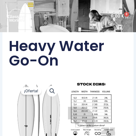
Ir
al
0
Carri
0,00
€
contenido
Heavy Water
Go-On
¡Oferta!