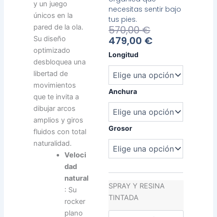
y un juego
necesitas sentir bajo
únicos en la
tus pies.
El
El
pared de la ola.
570,00
€
Precio
Precio
479,00
€
Su diseño
Actual
Original
optimizado
Heavy
Longitud
Es:
Era:
Water
desbloquea una
479,00 €.
570,00 €.
Go-
libertad de
On
movimientos
cantidad
Anchura
que te invita a
dibujar arcos
amplios y giros
Grosor
fluidos con total
naturalidad.
Veloci
dad
natural
SPRAY Y RESINA
: Su
TINTADA
rocker
plano