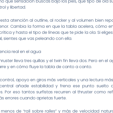
sino qué sensación buscas bajo los pies, qué tipo de ola 
ol y libertad.
esta atención al outline, al rocker y al volumen bien rep
menor. Cambia la forma en que la tabla acelera, cómo ent
rítica y hasta el tipo de líneas que te pide la ola. Si elig
al, sientes que vas peleando con ella.
erencia real en el agua
thruster lleva tres quillas y el twin fin lleva dos. Pero en el 
rre y en cómo fluye la tabla de canto a canto.
r control, apoyo en giros más verticales y una lectura má
a central añade estabilidad y frena ese punto suelt
s. Por eso tantos surfistas recurren al thruster como r
s errores cuando aprietas fuerte.
a menos de “raíl sobre raíles” y más de velocidad natu