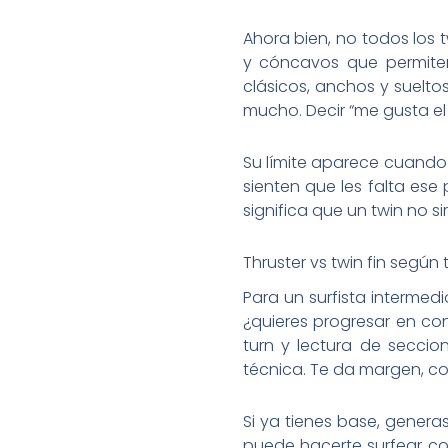
Ahora bien, no todos los 
y cóncavos que permite
clásicos, anchos y suelto
mucho. Decir “me gusta el 
Su límite aparece cuando 
sienten que les falta ese
significa que un twin no s
Thruster vs twin fin según t
Para un surfista intermed
¿quieres progresar en co
turn y lectura de seccion
técnica. Te da margen, co
Si ya tienes base, genera
puede hacerte surfear con