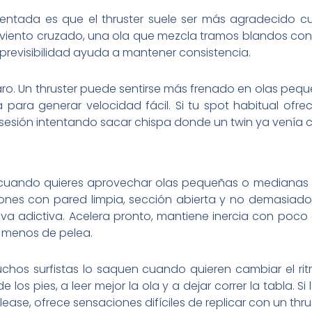
ntada es que el thruster suele ser más agradecido 
 viento cruzado, una ola que mezcla tramos blandos con 
revisibilidad ayuda a mantener consistencia.
claro. Un thruster puede sentirse más frenado en olas pequ
 para generar velocidad fácil. Si tu spot habitual ofr
 sesión intentando sacar chispa donde un twin ya venía c
go cuando quieres aprovechar olas pequeñas o medianas 
iones con pared limpia, sección abierta y no demasia
va adictiva. Acelera pronto, mantiene inercia con poco 
y menos de pelea.
os surfistas lo saquen cuando quieren cambiar el ritmo
los pies, a leer mejor la ola y a dejar correr la tabla. S
elease, ofrece sensaciones difíciles de replicar con un thru