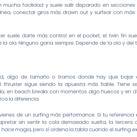
on mucha facilidad y suele salir disparado en secciones
a línea, conectar giros más drawn out y surfear con má
ster suele darte más control en el pocket; el twin fin s
 la ola. Ninguno gana siempre. Depende de la ola y del t
red, algo de tamaño o tramos donde hay que bajar 
 thruster sigue siendo la apuesta más fiable. Tiene 
a, en beach breaks con momentos algo huecos y en d
a la diferencia.
ienes de un surfing más performance. Si tu referencia e
pretar sin sentir la cola demasiado suelta, la tercera
hace magia, pero sí ordena la tabla cuando el surfing ex