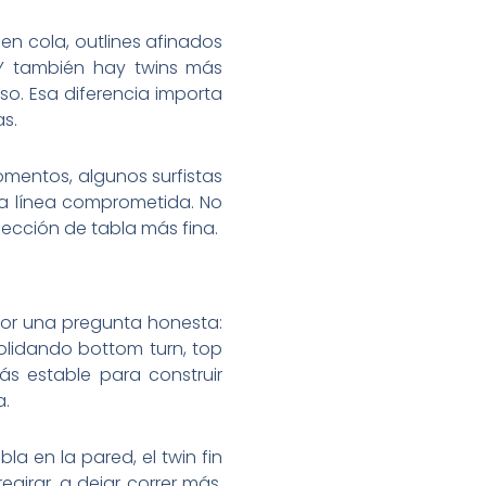
en cola, outlines afinados
Y también hay twins más
so. Esa diferencia importa
s.
omentos, algunos surfistas
una línea comprometida. No
lección de tabla más fina.
 por una pregunta honesta:
olidando bottom turn, top
más estable para construir
a.
a en la pared, el twin fin
girar, a dejar correr más.