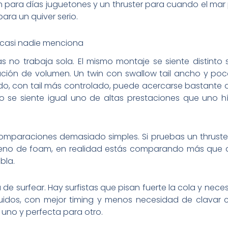
 para días juguetones y un thruster para cuando el mar
ra un quiver serio.
 casi nadie menciona
s no trabaja sola. El mismo montaje se siente distinto s
ibución de volumen. Un twin con swallow tail ancho y poc
ado, con tail más controlado, puede acercarse bastante 
o se siente igual uno de altas prestaciones que uno 
comparaciones demasiado simples. Si pruebas un thruste
lleno de foam, en realidad estás comparando más que q
bla.
e surfear. Hay surfistas que pisan fuerte la cola y necesi
luidos, con mejor timing y menos necesidad de clavar 
uno y perfecta para otro.