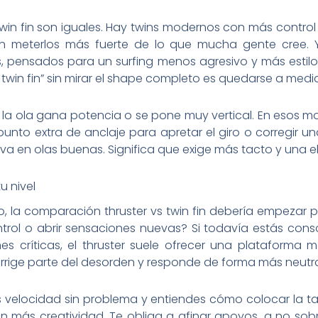
twin fin son iguales. Hay twins modernos con más control 
n meterlos más fuerte de lo que mucha gente cree. 
s, pensados para un surfing menos agresivo y más estilo
twin fin” sin mirar el shape completo es quedarse a media
la ola gana potencia o se pone muy vertical. En esos m
 punto extra de anclaje para apretar el giro o corregir 
irva en olas buenas. Significa que exige más tacto y una e
u nivel
io, la comparación thruster vs twin fin debería empezar
ntrol o abrir sensaciones nuevas? Si todavía estás cons
es críticas, el thruster suele ofrecer una plataforma 
rrige parte del desorden y responde de forma más neutr
s velocidad sin problema y entiendes cómo colocar la tabl
 más creatividad. Te obliga a afinar apoyos, a no sobre