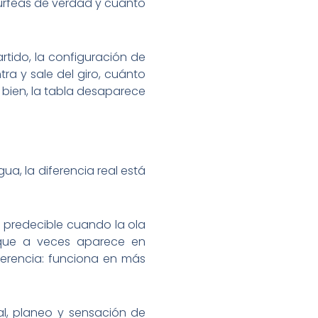
surfeas de verdad y cuánto
artido, la configuración de
ra y sale del giro, cuánto
es bien, la tabla desaparece
agua, la diferencia real está
s predecible cuando la ola
o que a veces aparece en
eferencia: funciona en más
ral, planeo y sensación de