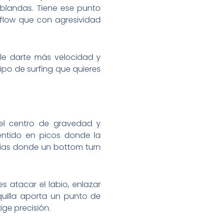
 blandas. Tiene ese punto
s flow que con agresividad
uele darte más velocidad y
ipo de surfing que quieres
el centro de gravedad y
sentido en picos donde la
ías donde un bottom turn
s atacar el labio, enlazar
 quilla aporta un punto de
ige precisión.