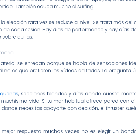
vertido. También educa mucho el surfing.
la elección rara vez se reduce al nivel. Se trata más del 
e de cada sesión. Hay días de performance y hay días de 
sobre quillas.
teoría
terial se enredan porque se habla de sensaciones ide
til no es qué prefieren los vídeos editados. La pregunta út
equeñas
, secciones blandas y días donde cuesta manten
 muchísima vida. Si tu mar habitual ofrece pared con a
 donde necesitas apoyarte con decisión, el thruster su
 la mejor respuesta muchas veces no es elegir un band