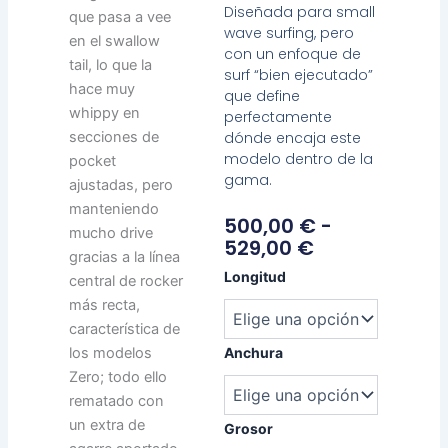
Diseñada para small
que pasa a vee
wave surfing, pero
en el swallow
con un enfoque de
tail, lo que la
surf “bien ejecutado”
hace muy
que define
whippy en
perfectamente
dónde encaja este
secciones de
modelo dentro de la
pocket
gama.
ajustadas, pero
manteniendo
Rango
500,00
€
-
mucho drive
De
529,00
€
gracias a la línea
Precios:
Matt
Longitud
central de rocker
Desde
Penn
más recta,
500,00 €
Zero
característica de
Hasta
II
cantidad
529,00 €
los modelos
Anchura
Zero; todo ello
rematado con
un extra de
Grosor