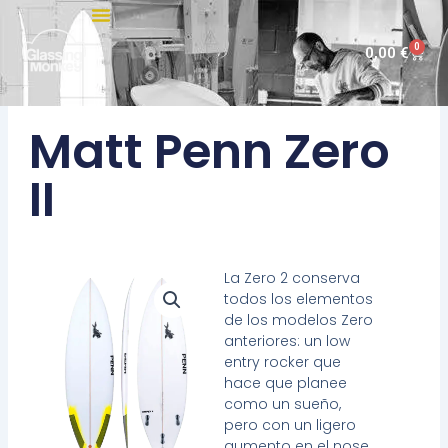
Ir
al
0
Carri
0,00
€
contenido
Matt Penn Zero
II
La Zero 2 conserva
todos los elementos
de los modelos Zero
anteriores: un low
entry rocker que
hace que planee
como un sueño,
pero con un ligero
aumento en el nose