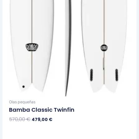
elegir
en
la
página
de
producto
Olas pequeñas
Bamba Classic Twinfin
570,00
€
479,00
€
Seleccionar Opciones