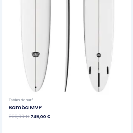
pueden
elegir
en
la
página
de
producto
Tablas de surf
Bamba MVP
890,00
€
749,00
€
Seleccionar Opciones