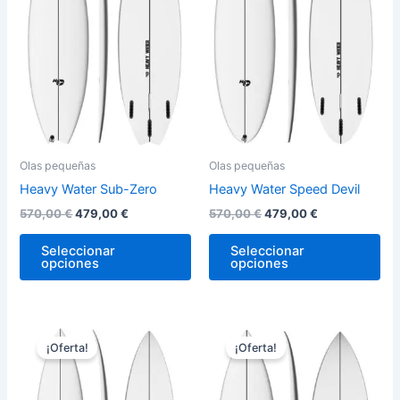
variantes.
var
Las
La
opciones
op
se
se
pueden
pu
elegir
ele
en
en
la
la
Olas pequeñas
Olas pequeñas
página
pág
Heavy Water Sub-Zero
Heavy Water Speed Devil
de
de
570,00
€
479,00
€
570,00
€
479,00
€
producto
pro
Seleccionar
Seleccionar
opciones
opciones
El
El
El
El
Este
Est
precio
precio
precio
precio
¡Oferta!
¡Oferta!
producto
pro
original
actual
original
actual
era:
es:
tiene
era:
es:
tie
870,00 €.
729,00 €.
570,00 €.
479,00 €.
múltiples
múl