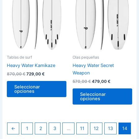
variantes.
var
Las
La
opciones
op
se
se
pueden
pu
elegir
ele
en
en
la
la
Tablas de surf
Olas pequeñas
página
pág
Heavy Water Kamikaze
Heavy Water Secret
de
de
Weapon
870,00
€
729,00
€
producto
pro
570,00
€
479,00
€
Seleccionar
opciones
Seleccionar
opciones
←
1
2
3
…
11
12
13
14