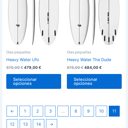
variantes.
var
Las
La
opciones
op
se
se
pueden
pu
elegir
ele
en
en
la
la
Olas pequeñas
Olas pequeñas
página
pág
Heavy Water Ufo
Heavy Water The Dude
de
de
570,00
€
479,00
€
575,00
€
484,00
€
producto
pro
Seleccionar
Seleccionar
opciones
opciones
←
1
2
3
…
8
9
10
11
12
13
14
→