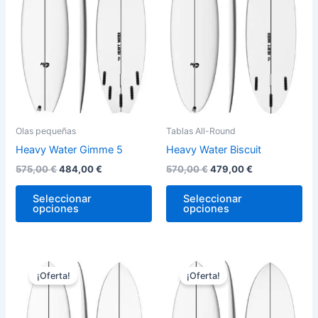
variantes.
var
Las
La
opciones
op
se
se
pueden
pu
elegir
ele
en
en
la
la
Olas pequeñas
Tablas All-Round
página
pág
Heavy Water Gimme 5
Heavy Water Biscuit
de
de
575,00
€
484,00
€
570,00
€
479,00
€
producto
pro
Seleccionar
Seleccionar
opciones
opciones
El
El
El
El
Este
Est
precio
precio
precio
precio
¡Oferta!
¡Oferta!
producto
pro
original
actual
original
actual
era:
es:
tiene
era:
es:
tie
570,00 €.
479,00 €.
575,00 €.
484,00 €.
múltiples
múl