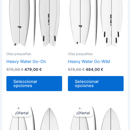
variantes.
var
Las
La
opciones
op
se
se
pueden
pu
elegir
ele
en
en
la
la
Olas pequeñas
Olas pequeñas
página
pág
Heavy Water Go-On
Heavy Water Go-Wild
de
de
570,00
€
479,00
€
575,00
€
484,00
€
producto
pro
Seleccionar
Seleccionar
opciones
opciones
El
El
El
El
Este
Est
precio
precio
precio
precio
¡Oferta!
¡Oferta!
producto
pro
original
actual
original
actual
era:
es:
tiene
era:
es:
tie
575,00 €.
484,00 €.
570,00 €.
479,00 €.
múltiples
múl