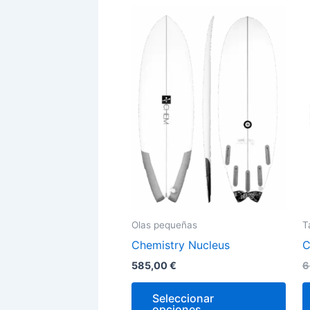
Este
prod
tien
múlt
vari
Las
opci
se
pue
elegi
en
la
Olas pequeñas
T
pági
Chemistry Nucleus
C
de
prod
585,00
€
6
Seleccionar
opciones