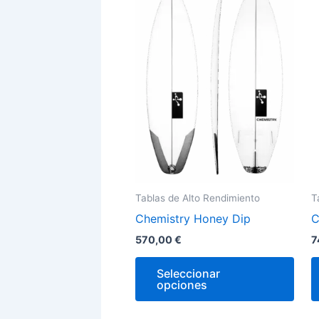
tien
múlt
vari
Las
opci
se
pue
elegi
en
la
Tablas de Alto Rendimiento
T
pági
Chemistry Honey Dip
C
de
prod
570,00
€
7
Seleccionar
opciones