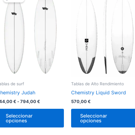
precios:
desde
e
tiene
744,00 €
iples
múltiples
hasta
antes.
variantes.
794,00 €
Las
ones
opciones
se
den
pueden
r
elegir
en
la
ablas de surf
Tablas de Alto Rendimiento
na
página
hemistry Judah
Chemistry Liquid Sword
de
ucto
producto
44,00
€
-
794,00
€
570,00
€
Seleccionar
Seleccionar
opciones
opciones