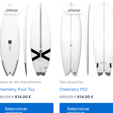
El
El
El
El
Este
precio
precio
precio
precio
¡Oferta!
¡Oferta!
ucto
producto
original
actual
original
actual
era:
es:
era:
es:
e
tiene
680,00 €.
614,00 €.
680,00 €.
614,00 €.
iples
múltiples
antes.
variantes.
Las
ones
opciones
se
den
pueden
r
elegir
en
la
ablas de Alto Rendimiento
Olas pequeñas
na
página
hemistry Pool Toy
Chemistry PS2
de
ucto
producto
80,00
€
614,00
€
680,00
€
614,00
€
Seleccionar
Seleccionar
opciones
opciones