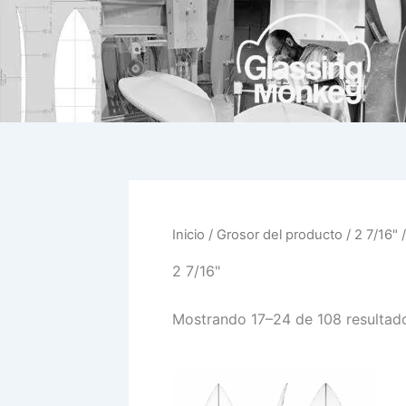
Ir
al
contenido
Inicio
/ Grosor del producto /
2 7/16"
/
2 7/16"
Mostrando 17–24 de 108 resultad
Este
prod