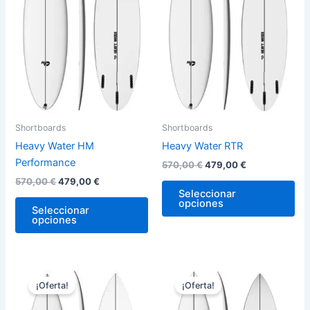
variantes.
var
Las
La
opciones
op
se
se
pueden
pu
elegir
ele
en
en
la
la
Shortboards
Shortboards
página
pág
Heavy Water HM
Heavy Water RTR
de
de
Performance
570,00
€
479,00
€
producto
pro
570,00
€
479,00
€
Seleccionar
opciones
Seleccionar
opciones
El
El
El
El
Este
Est
precio
precio
precio
precio
¡Oferta!
¡Oferta!
producto
pro
original
actual
original
actual
era:
es:
tiene
era:
es:
tie