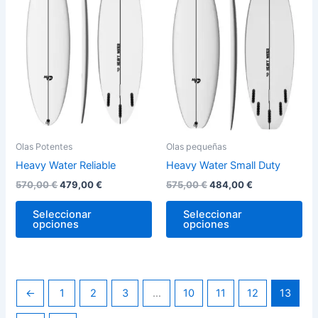
570,00 €.
479,00 €.
575,00 €.
484,00 €.
múltiples
múl
variantes.
var
Las
La
opciones
op
se
se
pueden
pu
elegir
ele
en
en
la
la
Olas Potentes
Olas pequeñas
página
pág
Heavy Water Reliable
Heavy Water Small Duty
de
de
570,00
€
479,00
€
575,00
€
484,00
€
producto
pro
Seleccionar
Seleccionar
opciones
opciones
←
1
2
3
…
10
11
12
13