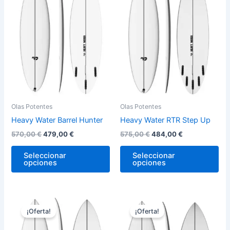
570,00 €.
479,00 €.
575,00 €.
484,00 €.
múltiples
múl
variantes.
var
Las
La
opciones
op
se
se
pueden
pu
elegir
ele
en
en
la
la
Olas Potentes
Olas Potentes
página
pág
Heavy Water Barrel Hunter
Heavy Water RTR Step Up
de
de
570,00
€
479,00
€
575,00
€
484,00
€
producto
pro
Seleccionar
Seleccionar
opciones
opciones
El
El
El
El
Este
Est
precio
precio
precio
precio
¡Oferta!
¡Oferta!
producto
pro
original
actual
original
actual
era:
es:
tiene
era:
es:
tie