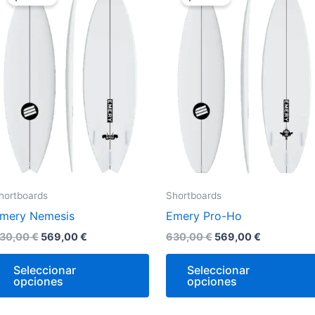
original
actual
original
actual
era:
es:
era:
es:
e
tiene
630,00 €.
569,00 €.
630,00 €.
569,00 €.
iples
múltiples
antes.
variantes.
Las
ones
opciones
se
den
pueden
r
elegir
en
la
hortboards
Shortboards
na
página
mery Nemesis
Emery Pro-Ho
de
ucto
producto
30,00
€
569,00
€
630,00
€
569,00
€
Seleccionar
Seleccionar
opciones
opciones