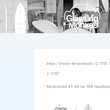
Ir
al
contenido
Inicio
/ Grosor del producto /
2 7/16"
/
2 7/16"
Mostrando 41–48 de 108 resultad
El
El
Este
precio
precio
¡Oferta!
prod