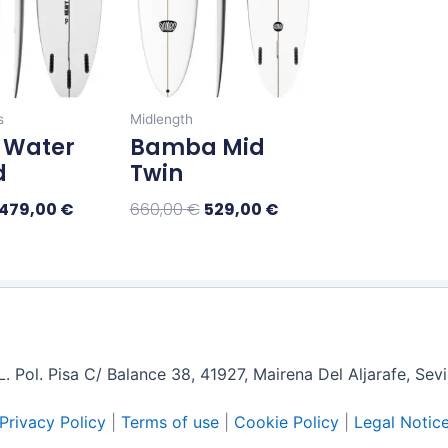
opciones
opciones
se
se
pueden
pueden
elegir
elegir
s
Midlength
en
en
 Water
Bamba Mid
la
la
d
Twin
página
página
de
de
479,00
€
660,00
€
529,00
€
producto
producto
nar Opciones
Seleccionar Opciones
 Pol. Pisa C/ Balance 38, 41927, Mairena Del Aljarafe, Sev
Privacy Policy
|
Terms of use
|
Cookie Policy
|
Legal Notic