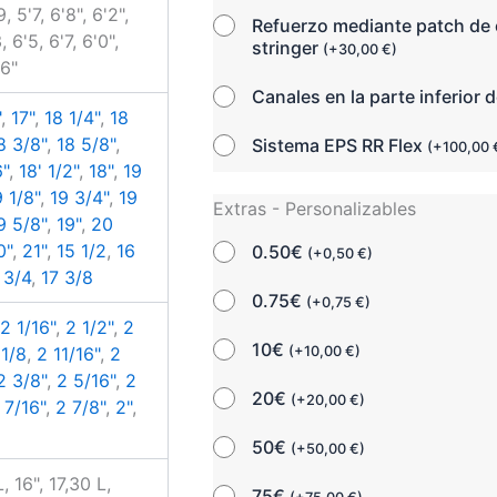
9, 5'7, 6'8", 6'2",
Refuerzo mediante patch de 
, 6'5, 6'7, 6'0",
stringer
(
+
30,00
€
)
'6"
Canales en la parte inferior d
"
,
17"
,
18 1/4"
,
18
8 3/8"
,
18 5/8"
,
Sistema EPS RR Flex
(
+
100,00
6"
,
18' 1/2"
,
18"
,
19
9 1/8"
,
19 3/4"
,
19
Extras - Personalizables
9 5/8"
,
19"
,
20
0"
,
21"
,
15 1/2
,
16
0.50€
(
+
0,50
€
)
 3/4
,
17 3/8
0.75€
(
+
0,75
€
)
,
2 1/16"
,
2 1/2"
,
2
10€
(
+
10,00
€
)
 1/8
,
2 11/16"
,
2
2 3/8"
,
2 5/16"
,
2
20€
(
+
20,00
€
)
 7/16"
,
2 7/8"
,
2"
,
50€
(
+
50,00
€
)
, 16", 17,30 L,
75€