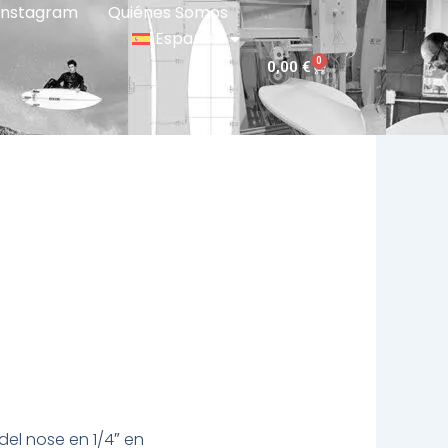
Instagram
Quiénes Somos
Español
0
Carrito
0,00
€
d
el nose en 1/4″ en