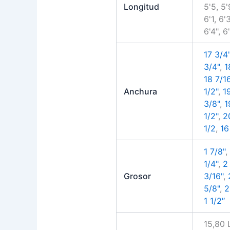
Longitud
5'5, 5'
6'1, 6'3
6'4", 6
17 3/4
3/4"
,
1
18 7/1
Anchura
1/2"
,
1
3/8"
,
1
1/2"
,
2
1/2
,
16
1 7/8"
1/4"
,
2
Grosor
3/16"
,
5/8"
,
2
1 1/2″
15,80 L