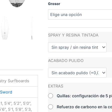
Grosor
SPRAY Y RESINA TINTADA
ACABADO PULIDO
try Surfboards
EXTRAS
 Sword
Quillas: configuración de 5 
1, 5'4", 5'2", 5'0",
Refuerzo de carbono en la c
5'6", 5'1, 5'8", 5'3,