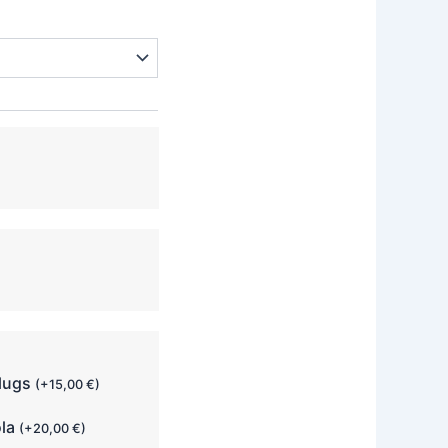
plugs
(
+
15,00
€
)
ola
(
+
20,00
€
)