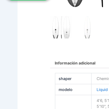
Información adicional
shaper
Chemis
modelo
Liquid
4'6, 5'1
5'10", 