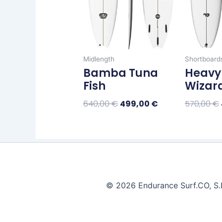
opciones
se
pueden
elegir
Midlength
Shortboard
en
Bamba Tuna
Heavy
la
Fish
Wizar
página
de
640,00
€
499,00
€
570,00
€
producto
Seleccionar Opciones
Seleccio
© 2026 Endurance Surf.CO, S.L.