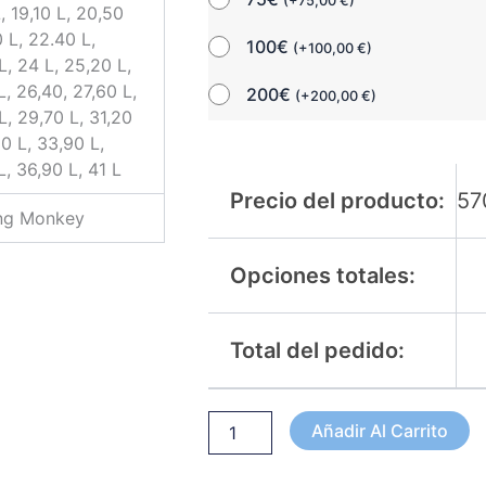
(
+
75,00
€
)
, 19,10 L, 20,50
0 L, 22.40 L,
100€
(
+
100,00
€
)
L, 24 L, 25,20 L,
L, 26,40, 27,60 L,
200€
(
+
200,00
€
)
L, 29,70 L, 31,20
60 L, 33,90 L,
L, 36,90 L, 41 L
Precio del producto:
57
ing Monkey
Opciones totales:
Total del pedido:
Añadir Al Carrito