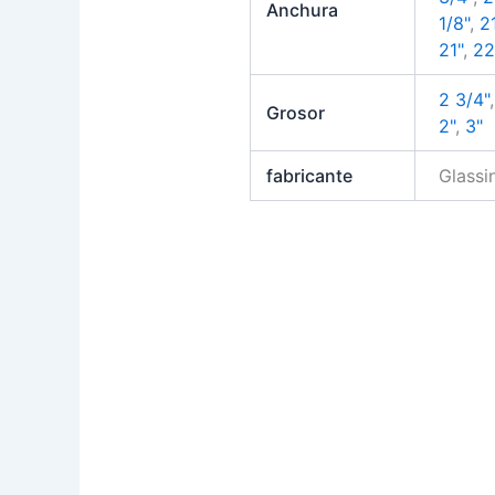
Anchura
1/8"
,
21
21"
,
22
2 3/4"
Grosor
2"
,
3"
fabricante
Glass