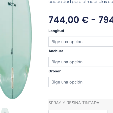
capacidad para atrapar olas con
744,00
€
-
79
Chemistry
Longitud
Lyle
cantidad
Anchura
Grosor
SPRAY Y RESINA TINTADA