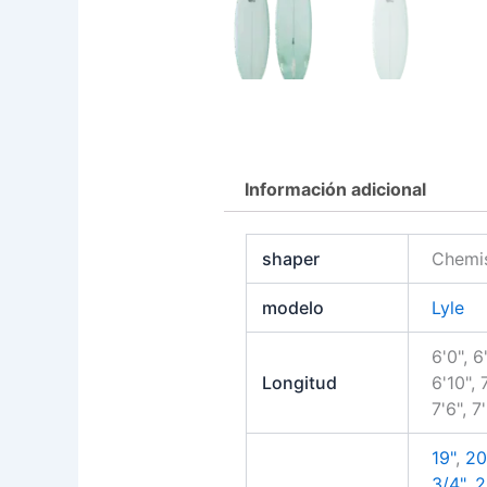
Información adicional
shaper
Chemis
modelo
Lyle
6'0", 6'
Longitud
6'10", 7
7'6", 7
19"
,
20
3/4"
,
2