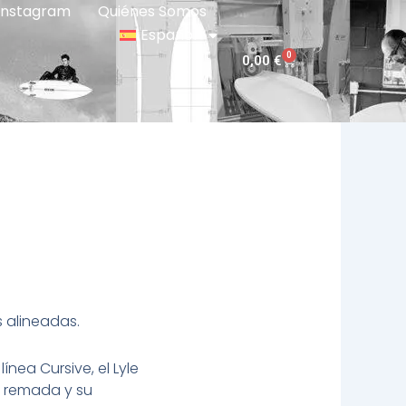
Instagram
Quiénes Somos
Español
0
Carrito
0,00
€
s alineadas.
ínea Cursive, el Lyle
e remada y su