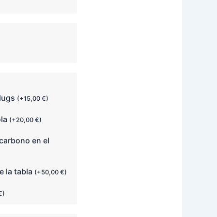
plugs
(
+
15,00
€
)
ola
(
+
20,00
€
)
carbono en el
e la tabla
(
+
50,00
€
)
€
)