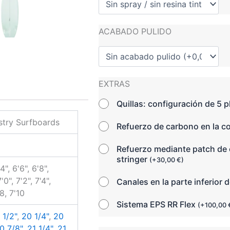
ACABADO PULIDO
EXTRAS
Quillas: configuración de 5 
try Surfboards
Refuerzo de carbono en la c
Refuerzo mediante patch de 
stringer
(
+
30,00
€
)
4", 6'6", 6'8",
'0", 7'2", 7'4",
Canales en la parte inferior d
'8, 7'10
Sistema EPS RR Flex
(
+
100,00
 1/2"
,
20 1/4"
,
20
0 7/8"
,
21 1/4"
,
21