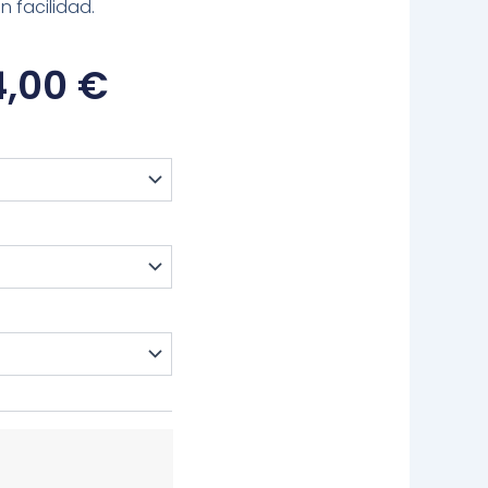
 facilidad.
Rango
4,00
€
De
Precios:
Desde
744,00 €
Hasta
794,00 €