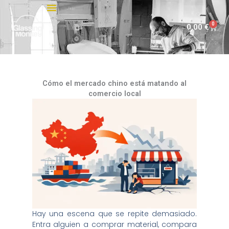
Ir
al
0
Carri
0,00
€
contenido
Cómo el mercado chino está matando al
comercio local
Hay una escena que se repite demasiado.
Entra alguien a comprar material, compara