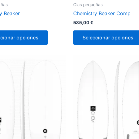
eñas
Olas pequeñas
y Beaker
Chemistry Beaker Comp
585,00
€
ccionar opciones
Seleccionar opciones
Este
producto
tiene
múltiples
variantes.
Las
opciones
se
pueden
elegir
en