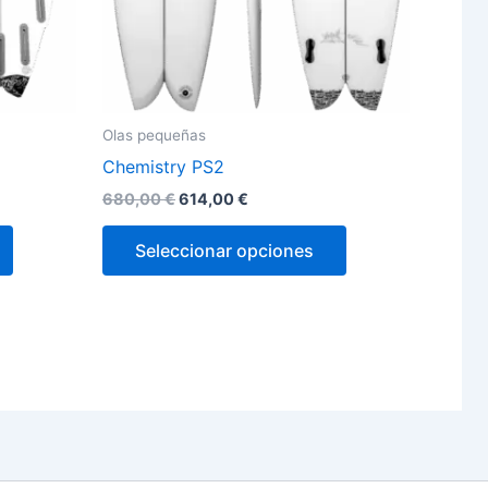
la
la
página
página
de
de
producto
producto
Olas pequeñas
Chemistry PS2
680,00
€
614,00
€
Seleccionar opciones