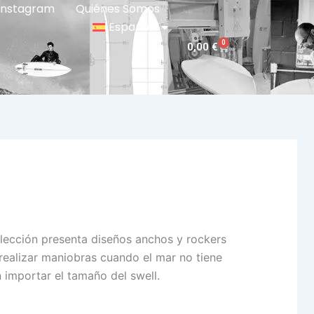
Instagram
Quiénes Somos
Español
0
Carrito
0,00
€
olección presenta diseños anchos y rockers
 realizar maniobras cuando el mar no tiene
 importar el tamaño del swell.