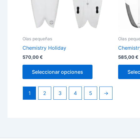
la
página
de
producto
Olas pequeñas
Olas pequ
Chemistry Holiday
Chemistr
570,00
€
585,00
€
Seleccionar opciones
Sele
1
2
3
4
5
→