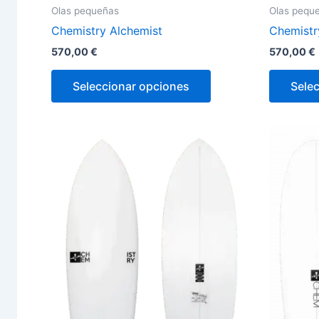
Olas pequeñas
Olas pequ
Chemistry Alchemist
Chemistr
570,00
€
570,00
€
Seleccionar opciones
Sele
Este
producto
tiene
múltiples
variantes.
Las
opciones
se
pueden
elegir
en