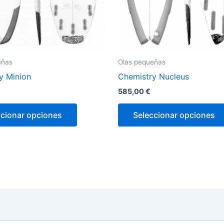
la
página
de
producto
eñas
Olas pequeñas
y Minion
Chemistry Nucleus
585,00
€
ccionar opciones
Seleccionar opciones