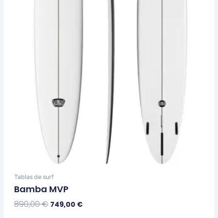
se
pueden
elegir
en
la
página
de
producto
Tablas de surf
Bamba MVP
890,00
€
749,00
€