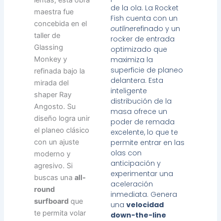
de la ola. La Rocket
maestra fue
Fish cuenta con un
concebida en el
outline
refinado y un
taller de
rocker de entrada
Glassing
optimizado que
Monkey y
maximiza la
superficie de planeo
refinada bajo la
delantera. Esta
mirada del
inteligente
shaper Ray
distribución de la
Angosto. Su
masa ofrece un
diseño logra unir
poder de remada
el planeo clásico
excelente, lo que te
con un ajuste
permite entrar en las
olas con
moderno y
anticipación y
agresivo. Si
experimentar una
buscas una
all-
aceleración
round
inmediata. Genera
surfboard
que
una
velocidad
te permita volar
down-the-line