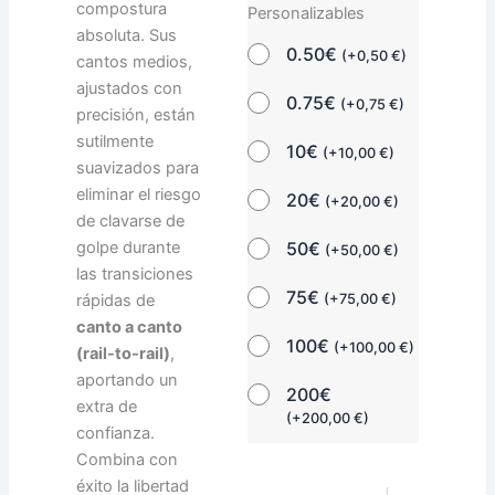
compostura
Personalizables
absoluta. Sus
0.50€
(
+
0,50
€
)
cantos medios,
ajustados con
0.75€
(
+
0,75
€
)
precisión, están
sutilmente
10€
(
+
10,00
€
)
suavizados para
eliminar el riesgo
20€
(
+
20,00
€
)
de clavarse de
50€
golpe durante
(
+
50,00
€
)
las transiciones
75€
(
+
75,00
€
)
rápidas de
canto a canto
100€
(
+
100,00
€
)
(rail-to-rail)
,
aportando un
200€
extra de
(
+
200,00
€
)
confianza.
Combina con
éxito la libertad