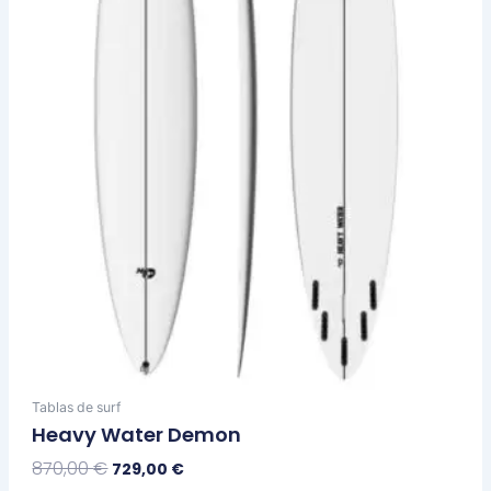
se
pueden
elegir
en
la
página
de
producto
Tablas de surf
Heavy Water Demon
870,00
€
729,00
€