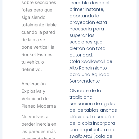
sobre secciones
increíble desde el
primer instante,
fofas pero que
aportando la
siga siendo
proyección extra
totalmente fiable
necesaria para
cuando la pared
superar las
de la ola se
secciones que
pone vertical, la
cierran con total
Rocket Fish es
autoridad.
Cola Swallowtail de
tu vehículo
Alto Rendimiento
definitivo.
para una Agilidad
Sorprendente
Aceleración
Olvídate de la
Explosiva y
tradicional
Velocidad de
sensación de rigidez
Planeo Moderna
de las tablas anchas
clásicas. La sección
No vuelvas a
de la cola incorpora
perder inercia en
una arquitectura de
las paredes más
swallowtail
(cola de
suaves de la ola.