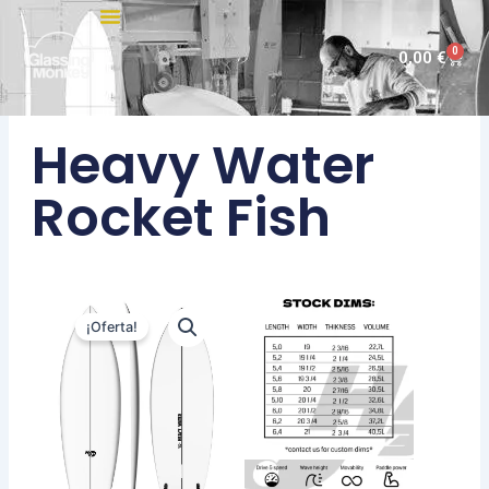
Ir
al
0
Carri
0,00
€
contenido
Heavy Water
Rocket Fish
¡Oferta!