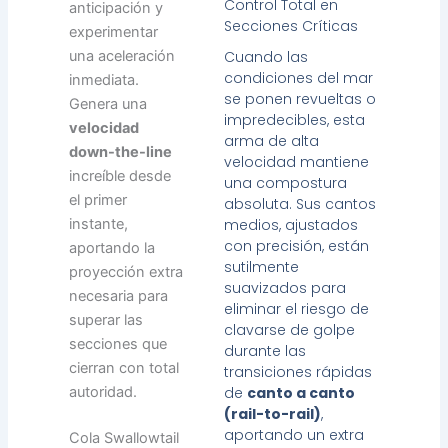
Control Total en
anticipación y
Secciones Críticas
experimentar
una aceleración
Cuando las
condiciones del mar
inmediata.
se ponen revueltas o
Genera una
impredecibles, esta
velocidad
arma de alta
down-the-line
velocidad mantiene
increíble desde
una compostura
el primer
absoluta. Sus cantos
instante,
medios, ajustados
con precisión, están
aportando la
sutilmente
proyección extra
suavizados para
necesaria para
eliminar el riesgo de
superar las
clavarse de golpe
secciones que
durante las
cierran con total
transiciones rápidas
autoridad.
de
canto a canto
(rail-to-rail)
,
aportando un extra
Cola Swallowtail