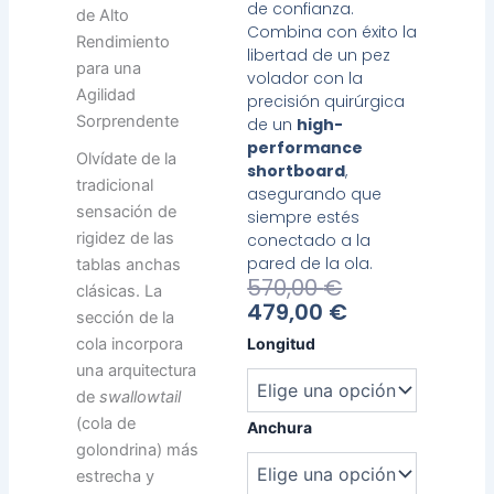
de confianza.
de Alto
Combina con éxito la
Rendimiento
libertad de un pez
para una
volador con la
Agilidad
precisión quirúrgica
Sorprendente
de un
high-
performance
Olvídate de la
shortboard
,
tradicional
asegurando que
sensación de
siempre estés
rigidez de las
conectado a la
pared de la ola.
tablas anchas
El
El
570,00
€
clásicas. La
Precio
Precio
479,00
€
sección de la
Actual
Original
Heavy
cola incorpora
Longitud
Es:
Era:
Water
una arquitectura
479,00 €.
570,00 €.
Rocket
de
swallowtail
Fish
(cola de
cantidad
Anchura
golondrina) más
estrecha y