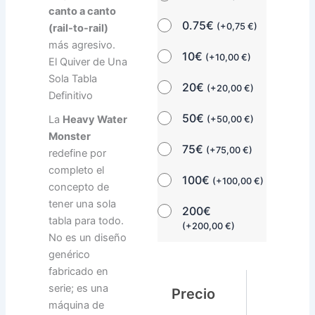
canto a canto
0.75€
(
+
0,75
€
)
(rail-to-rail)
más agresivo.
10€
(
+
10,00
€
)
El Quiver de Una
Sola Tabla
20€
(
+
20,00
€
)
Definitivo
50€
La
Heavy Water
(
+
50,00
€
)
Monster
75€
(
+
75,00
€
)
redefine por
completo el
100€
(
+
100,00
€
)
concepto de
tener una sola
200€
tabla para todo.
(
+
200,00
€
)
No es un diseño
genérico
fabricado en
serie; es una
Precio
máquina de