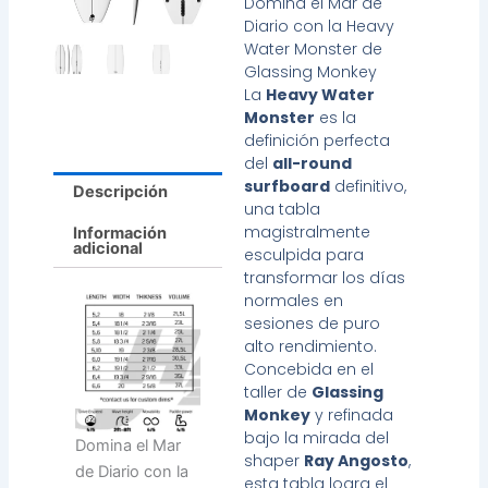
Domina el Mar de
Diario con la Heavy
Water Monster de
Glassing Monkey
La
Heavy Water
Monster
es la
definición perfecta
del
all-round
surfboard
definitivo,
Descripción
una tabla
magistralmente
Información
adicional
esculpida para
transformar los días
normales en
sesiones de puro
alto rendimiento.
Concebida en el
taller de
Glassing
Monkey
y refinada
bajo la mirada del
Domina el Mar
shaper
Ray Angosto
,
de Diario con la
esta tabla logra el