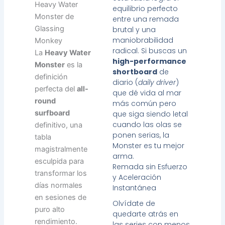
Heavy Water
equilibrio perfecto
Monster de
entre una remada
Glassing
brutal y una
maniobrabilidad
Monkey
radical. Si buscas un
La
Heavy Water
high-performance
Monster
es la
shortboard
de
definición
diario (
daily driver
)
perfecta del
all-
que dé vida al mar
round
más común pero
surfboard
que siga siendo letal
cuando las olas se
definitivo, una
ponen serias, la
tabla
Monster es tu mejor
magistralmente
arma.
esculpida para
Remada sin Esfuerzo
transformar los
y Aceleración
días normales
Instantánea
en sesiones de
Olvídate de
puro alto
quedarte atrás en
rendimiento.
las series con menos