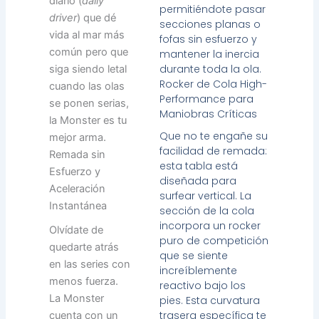
diario (
daily
permitiéndote pasar
driver
) que dé
secciones planas o
vida al mar más
fofas sin esfuerzo y
común pero que
mantener la inercia
durante toda la ola.
siga siendo letal
Rocker de Cola High-
cuando las olas
Performance para
se ponen serias,
Maniobras Críticas
la Monster es tu
Que no te engañe su
mejor arma.
facilidad de remada:
Remada sin
esta tabla está
Esfuerzo y
diseñada para
Aceleración
surfear vertical. La
Instantánea
sección de la cola
incorpora un rocker
Olvídate de
puro de competición
quedarte atrás
que se siente
en las series con
increíblemente
menos fuerza.
reactivo bajo los
La Monster
pies. Esta curvatura
trasera específica te
cuenta con un