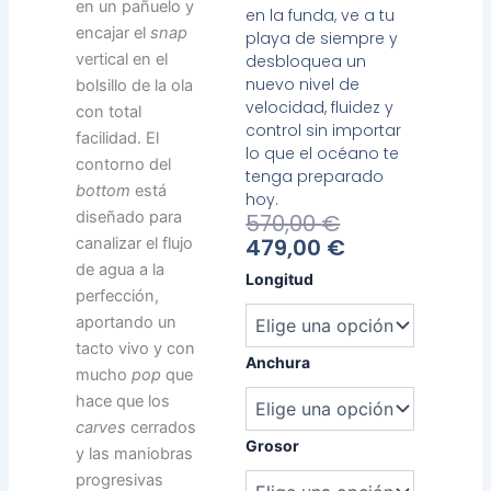
en un pañuelo y
en la funda, ve a tu
encajar el
snap
playa de siempre y
vertical en el
desbloquea un
nuevo nivel de
bolsillo de la ola
velocidad, fluidez y
con total
control sin importar
facilidad. El
lo que el océano te
contorno del
tenga preparado
bottom
está
hoy.
diseñado para
El
El
570,00
€
Precio
Precio
479,00
€
canalizar el flujo
Actual
Original
de agua a la
Heavy
Longitud
Es:
Era:
perfección,
Water
479,00 €.
570,00 €.
Monster
aportando un
cantidad
tacto vivo y con
Anchura
mucho
pop
que
hace que los
carves
cerrados
Grosor
y las maniobras
progresivas