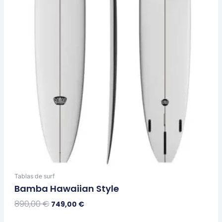
se
pueden
elegir
en
la
página
de
producto
Tablas de surf
Bamba Hawaiian Style
890,00
€
749,00
€
Seleccionar Opciones